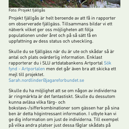
Foto: Projekt fjällgås
Projekt fjällgås är helt beroende av att få in rapporter
om observerade fjällgäss. Tillsammans bildar vi ett
nätverk vilket ger oss möjligheten att följa
populationen under året och på så sätt få en
uppfattning av dess status och utveckling.
Skulle du se fjällgäss när du är ute och skådar så är
antal och plats ovärderlig information. Enklast
rapporterar du i SLU artdatabankens Artportal
Sök
fynd - Artportalen
men det går även bra att skicka ett
mejl till projektet.
Sarah.nordlinder@jagareforbundet.se
Skulle du ha möjlighet att se om någon av individerna
är ringmärkta är det fantastiskt. Skulle du dessutom
kunna avläsa vilka färg- och
bokstavs-/sifferkombinationer som gässen har på sina
ben är detta högintressant information. I utbyte kan vi
ge dig information om just de individerna. Till exempel
på vilka andra platser just dessa fåglar skådats på