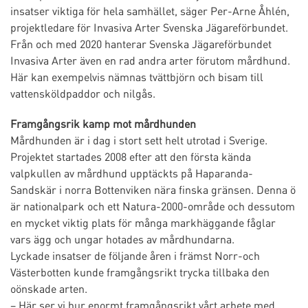
insatser viktiga för hela samhället, säger Per-Arne Åhlén,
projektledare för Invasiva Arter Svenska Jägareförbundet.
Från och med 2020 hanterar Svenska Jägareförbundet
Invasiva Arter även en rad andra arter förutom mårdhund.
Här kan exempelvis nämnas tvättbjörn och bisam till
vattensköldpaddor och nilgås.
Framgångsrik kamp mot mårdhunden
Mårdhunden är i dag i stort sett helt utrotad i Sverige.
Projektet startades 2008 efter att den första kända
valpkullen av mårdhund upptäckts på Haparanda-
Sandskär i norra Bottenviken nära finska gränsen. Denna ö
är nationalpark och ett Natura-2000-område och dessutom
en mycket viktig plats för många markhäggande fåglar
vars ägg och ungar hotades av mårdhundarna.
Lyckade insatser de följande åren i främst Norr-och
Västerbotten kunde framgångsrikt trycka tillbaka den
oönskade arten.
– Här ser vi hur enormt framgångsrikt vårt arbete med