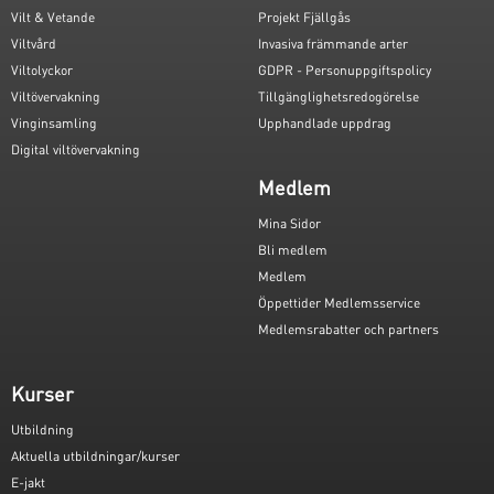
Vilt & Vetande
Projekt Fjällgås
Viltvård
Invasiva främmande arter
Viltolyckor
GDPR - Personuppgiftspolicy
Viltövervakning
Tillgänglighetsredogörelse
Vinginsamling
Upphandlade uppdrag
Digital viltövervakning
Medlem
Mina Sidor
Bli medlem
Medlem
Öppettider Medlemsservice
Medlemsrabatter och partners
Kurser
Utbildning
Aktuella utbildningar/kurser
E-jakt