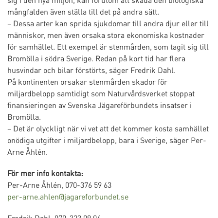
mångfalden även ställa till det på andra sätt.
– Dessa arter kan sprida sjukdomar till andra djur eller till
människor, men även orsaka stora ekonomiska kostnader
för samhället. Ett exempel är stenmården, som tagit sig till
Bromölla i södra Sverige. Redan på kort tid har flera
husvindar och bilar förstörts, säger Fredrik Dahl.
På kontinenten orsakar stenmården skador för
miljardbelopp samtidigt som Naturvårdsverket stoppat
finansieringen av Svenska Jägareförbundets insatser i
Bromölla.
– Det är olyckligt när vi vet att det kommer kosta samhället
onödiga utgifter i miljardbelopp, bara i Sverige, säger Per-
Arne Åhlén.
För mer info kontakta:
Per-Arne Åhlén, 070-376 59 63
per-arne.ahlen@jagareforbundet.se
Fredrik Dahl, 070-323 09 04