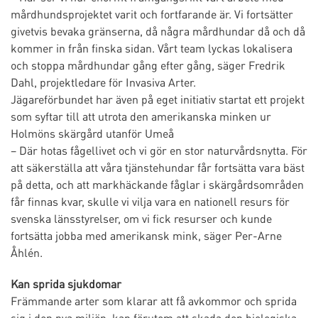
mårdhundsprojektet varit och fortfarande är. Vi fortsätter
givetvis bevaka gränserna, då några mårdhundar då och då
kommer in från finska sidan. Vårt team lyckas lokalisera
och stoppa mårdhundar gång efter gång, säger Fredrik
Dahl, projektledare för Invasiva Arter.
Jägareförbundet har även på eget initiativ startat ett projekt
som syftar till att utrota den amerikanska minken ur
Holmöns skärgård utanför Umeå
– Där hotas fågellivet och vi gör en stor naturvårdsnytta. För
att säkerställa att våra tjänstehundar får fortsätta vara bäst
på detta, och att markhäckande fåglar i skärgårdsområden
får finnas kvar, skulle vi vilja vara en nationell resurs för
svenska länsstyrelser, om vi fick resurser och kunde
fortsätta jobba med amerikansk mink, säger Per-Arne
Åhlén.
Kan sprida sjukdomar
Främmande arter som klarar att få avkommor och sprida
sig i den nya miljön, kan förutom att skada den biologiska