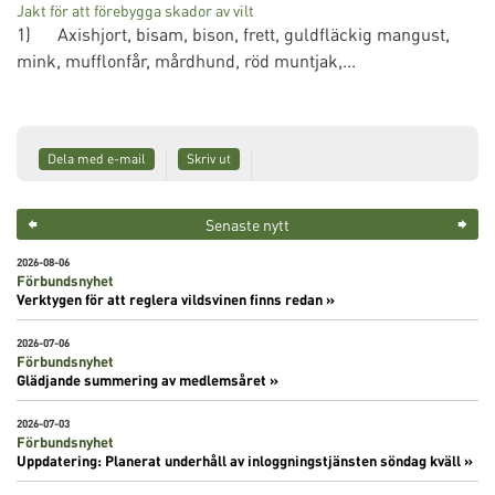
Jakt för att förebygga skador av vilt
1) Axishjort, bisam, bison, frett, guldfläckig mangust,
mink, mufflonfår, mårdhund, röd muntjak,...
Dela med e-mail
Skriv ut
Senaste nytt
2026-08-06
Förbundsnyhet
Verktygen för att reglera vildsvinen finns redan »
2026-07-06
Förbundsnyhet
Glädjande summering av medlemsåret »
2026-07-03
Förbundsnyhet
Uppdatering: Planerat underhåll av inloggningstjänsten söndag kväll »