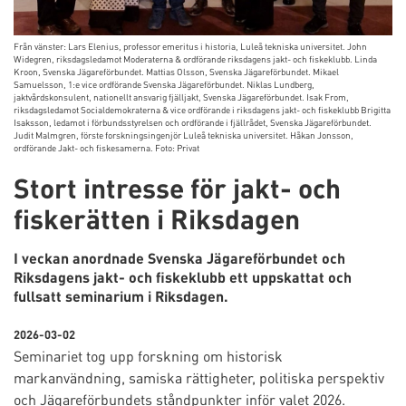
Från vänster: Lars Elenius, professor emeritus i historia, Luleå tekniska universitet. John
Widegren, riksdagsledamot Moderaterna & ordförande riksdagens jakt- och fiskeklubb. Linda
Kroon, Svenska Jägareförbundet. Mattias Olsson, Svenska Jägareförbundet. Mikael
Samuelsson, 1:e vice ordförande Svenska Jägareförbundet. Niklas Lundberg,
jaktvårdskonsulent, nationellt ansvarig fjälljakt, Svenska Jägareförbundet. Isak From,
riksdagsledamot Socialdemokraterna & vice ordförande i riksdagens jakt- och fiskeklubb Brigitta
Isaksson, ledamot i förbundsstyrelsen och ordförande i fjällrådet, Svenska Jägareförbundet.
Judit Malmgren, förste forskningsingenjör Luleå tekniska universitet. Håkan Jonsson,
ordförande Jakt- och fiskesamerna. Foto: Privat
Stort intresse för jakt- och
fiskerätten i Riksdagen
I veckan anordnade Svenska Jägareförbundet och
Riksdagens jakt- och fiskeklubb ett uppskattat och
fullsatt seminarium i Riksdagen.
2026-03-02
Seminariet tog upp forskning om historisk
markanvändning, samiska rättigheter, politiska perspektiv
och Jägareförbundets ståndpunkter inför valet 2026.