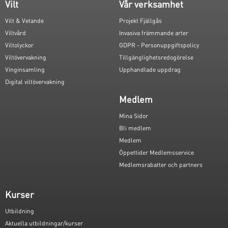
Vilt
Vår verksamhet
Vilt & Vetande
Projekt Fjällgås
Viltvård
Invasiva främmande arter
Viltolyckor
GDPR - Personuppgiftspolicy
Viltövervakning
Tillgänglighetsredogörelse
Vinginsamling
Upphandlade uppdrag
Digital viltövervakning
Medlem
Mina Sidor
Bli medlem
Medlem
Öppettider Medlemsservice
Medlemsrabatter och partners
Kurser
Utbildning
Aktuella utbildningar/kurser