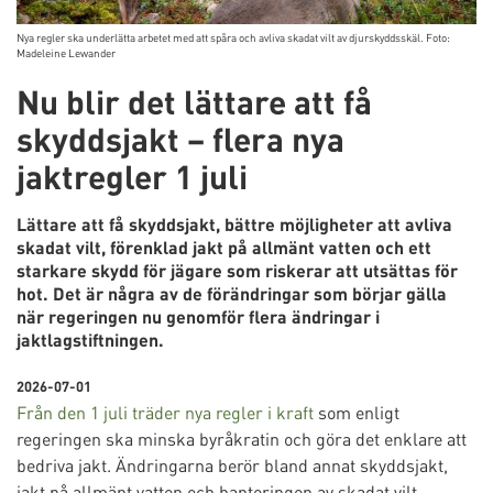
Nya regler ska underlätta arbetet med att spåra och avliva skadat vilt av djurskyddsskäl. Foto:
Madeleine Lewander
Nu blir det lättare att få
skyddsjakt – flera nya
jaktregler 1 juli
Lättare att få skyddsjakt, bättre möjligheter att avliva
skadat vilt, förenklad jakt på allmänt vatten och ett
starkare skydd för jägare som riskerar att utsättas för
hot. Det är några av de förändringar som börjar gälla
när regeringen nu genomför flera ändringar i
jaktlagstiftningen.
2026-07-01
Från den 1 juli träder nya regler i kraft
som enligt
regeringen ska minska byråkratin och göra det enklare att
bedriva jakt. Ändringarna berör bland annat skyddsjakt,
jakt på allmänt vatten och hanteringen av skadat vilt.