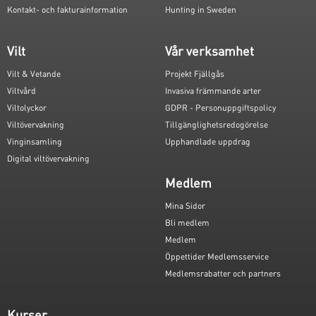
Kontakt- och fakturainformation
Hunting in Sweden
Vilt
Vår verksamhet
Vilt & Vetande
Projekt Fjällgås
Viltvård
Invasiva främmande arter
Viltolyckor
GDPR - Personuppgiftspolicy
Viltövervakning
Tillgänglighetsredogörelse
Vinginsamling
Upphandlade uppdrag
Digital viltövervakning
Medlem
Mina Sidor
Bli medlem
Medlem
Öppettider Medlemsservice
Medlemsrabatter och partners
Kurser