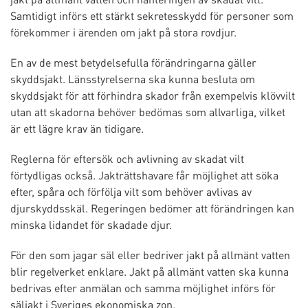
Samtidigt införs ett stärkt sekretesskydd för personer som
förekommer i ärenden om jakt på stora rovdjur.
En av de mest betydelsefulla förändringarna gäller
skyddsjakt. Länsstyrelserna ska kunna besluta om
skyddsjakt för att förhindra skador från exempelvis klövvilt
utan att skadorna behöver bedömas som allvarliga, vilket
är ett lägre krav än tidigare.
Reglerna för eftersök och avlivning av skadat vilt
förtydligas också. Jakträttshavare får möjlighet att söka
efter, spåra och förfölja vilt som behöver avlivas av
djurskyddsskäl. Regeringen bedömer att förändringen kan
minska lidandet för skadade djur.
För den som jagar säl eller bedriver jakt på allmänt vatten
blir regelverket enklare. Jakt på allmänt vatten ska kunna
bedrivas efter anmälan och samma möjlighet införs för
säljakt i Sveriges ekonomiska zon.