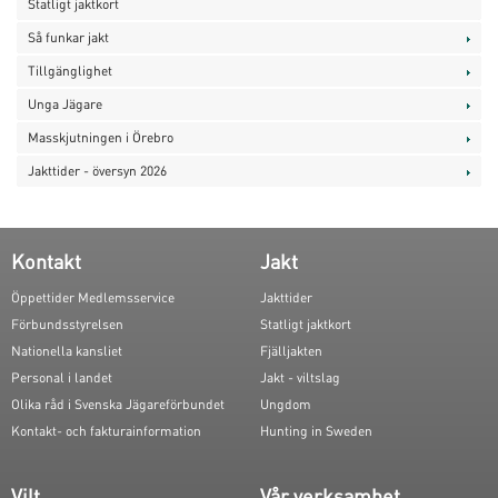
Statligt jaktkort
Så funkar jakt
Tillgänglighet
Unga Jägare
Masskjutningen i Örebro
Jakttider - översyn 2026
Kontakt
Jakt
Öppettider Medlemsservice
Jakttider
Förbundsstyrelsen
Statligt jaktkort
Nationella kansliet
Fjälljakten
Personal i landet
Jakt - viltslag
Olika råd i Svenska Jägareförbundet
Ungdom
Kontakt- och fakturainformation
Hunting in Sweden
Vilt
Vår verksamhet