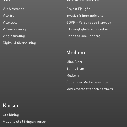
Vilt & Vetande
Projekt Fjällgås
Viltvård
Invasiva främmande arter
Viltolyckor
GDPR - Personuppgiftspolicy
Viltövervakning
Tillgänglighetsredogörelse
Vinginsamling
Upphandlade uppdrag
Digital viltövervakning
Medlem
Mina Sidor
Bli medlem
Medlem
Öppettider Medlemsservice
Medlemsrabatter och partners
Kurser
Utbildning
Aktuella utbildningar/kurser