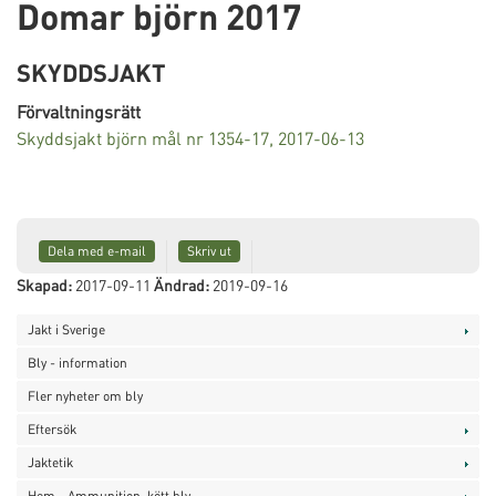
Domar björn 2017
SKYDDSJAKT
Förvaltningsrätt
Skyddsjakt björn mål nr 1354-17, 2017-06-13
Dela med e-mail
Skriv ut
Skapad:
2017-09-11
Ändrad:
2019-09-16
Jakt i Sverige
Bly - information
Fler nyheter om bly
Eftersök
Jaktetik
Hem - Ammunition, kött bly