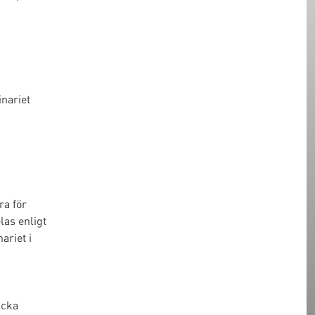
inariet
ra för
las enligt
ariet i
icka