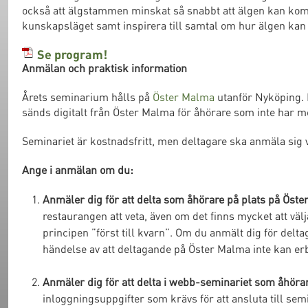
också att älgstammen minskat så snabbt att älgen kan komma
kunskapsläget samt inspirera till samtal om hur älgen kan 
Se program!
Anmälan och praktisk information
Årets seminarium hålls på
Öster Malma
utanför Nyköping. F
sänds digitalt från Öster Malma för åhörare som inte har mö
Seminariet är kostnadsfritt, men deltagare ska anmäla sig vi
Ange i anmälan om du:
Anmäler dig för att delta som åhörare på plats på Öste
restaurangen att veta, även om det finns mycket att vä
principen ”först till kvarn”. Om du anmält dig för del
händelse av att deltagande på Öster Malma inte kan er
Anmäler dig för att delta i webb-seminariet som åhörare
inloggningsuppgifter som krävs för att ansluta till semin