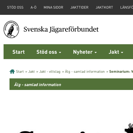
STÖD OSS
A-Ö
MINA SIDOR
JAKTTIDER
JAKTKORT
LÄNSF
Start
Stöd oss
Nyheter
Jakt
Start
»
Jakt
»
Jakt - viltslag
»
Älg - samlad information
»
Seminarium: 
Älg - samlad information