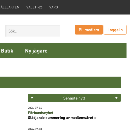
JÄLLJAKTEN
VALET -26
VARG
Bli medlem
Logga in
Butik
Ny jägare
Senaste nytt
2026-07-06
Förbundsnyhet
Glädjande summering av medlemsåret »
2026-07-03