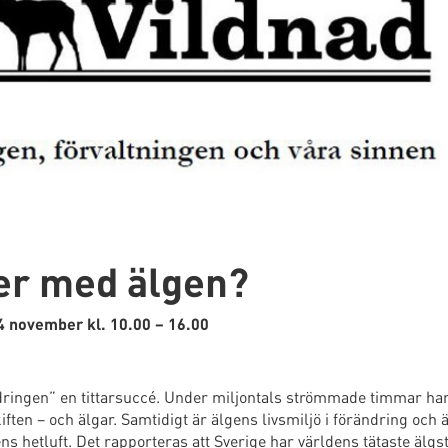
er med älgen?
4 november kl. 10.00 – 16.00
dringen” en tittarsuccé. Under miljontals strömmade timmar ha
iften – och älgar. Samtidigt är älgens livsmiljö i förändring och 
ens hetluft. Det rapporteras att Sverige har världens tätaste älg