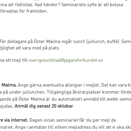
 att rödlistas. Vad händer? Seminariets syfte är att belysa
förvaltas för framtiden.
ör deltagare på Öster Malma ingår lunch (jullunch, buffé). Sem
jlighet att vara med på plats.
a ett mejl till
sverigesvildnad@jagareforbundet.se
r Malma.
Ange gärna eventuella allergier i mejlet. Det kan vara b
lja på under jullunchen. Tillgängliga åhörarplatser kommer förde
tagande på Öster Malma är du automatiskt anmäld till webb-semin
bjudas.
Anmäl dig senast 20 oktober
.
 via internet.
Dagen innan seminariet får du per mejl de
ariet. Ange i anmälan till vilken mejladress du vill att vi ska sk