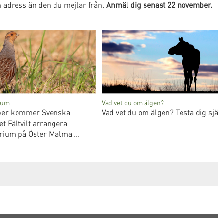
n adress än den du mejlar från.
Anmäl dig senast 22 november.
rium
Vad vet du om älgen?
ber kommer Svenska
Vad vet du om älgen? Testa dig sjä
t Fältvilt arrangera
arium på Öster Malma....