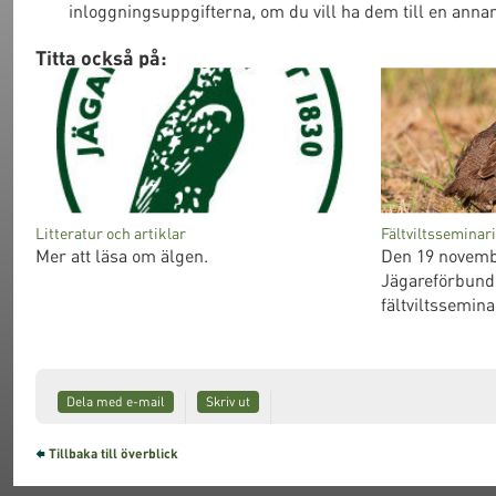
inloggningsuppgifterna, om du vill ha dem till en anna
Titta också på:
Litteratur och artiklar
Fältviltssemina
Mer att läsa om älgen.
Den 19 novem
Jägareförbunde
fältviltssemin
Dela med e-mail
Skriv ut
Tillbaka till överblick