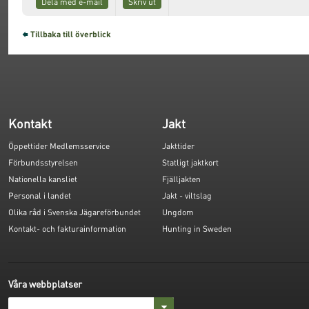
Dela med e-mail
Skriv ut
Tillbaka till överblick
Kontakt
Jakt
Öppettider Medlemsservice
Jakttider
Förbundsstyrelsen
Statligt jaktkort
Nationella kansliet
Fjälljakten
Personal i landet
Jakt - viltslag
Olika råd i Svenska Jägareförbundet
Ungdom
Kontakt- och fakturainformation
Hunting in Sweden
Våra webbplatser