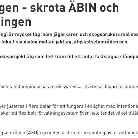
gen - skrota ÄBIN och
ningen
ering) är mycket låg inom jägarkåren och skogsbrukets mål se
 lokalt via dialog mellan jaktlag, älgskötselområden och
okusprojekt älg som lett fram till ett antal fastslagna stånd
 och länsföreningarnas remissvar visar Svenska Jägareförbunde
 justeras i flera delar för att fungera i enlighet med intentione
ar ett flexibelt förvaltningssystem över hela landet vilket tillå
ngsområden (ÄFO) i grunden är bra för insamling av förvaltning