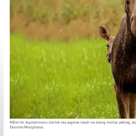
Målet för älgstammens storlek ska avgöras lokalt via dialog mellan jaktlag, 
Ekström/Mostphotos