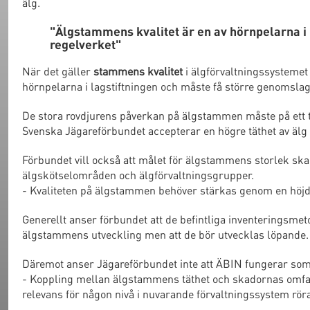
älg.
"Älgstammens kvalitet är en av hörnpelarna i 
regelverket"
När det gäller
stammens kvalitet
i älgförvaltningssystemet
hörnpelarna i lagstiftningen och måste få större genomslags
De stora rovdjurens påverkan på älgstammen måste på ett ty
Svenska Jägareförbundet accepterar en högre täthet av älg 
Förbundet vill också att målet för älgstammens storlek ska 
älgskötselområden och älgförvaltningsgrupper.
- Kvaliteten på älgstammen behöver stärkas genom en höjd
Generellt anser förbundet att de befintliga inventeringsmeto
älgstammens utveckling men att de bör utvecklas löpande.
Däremot anser Jägareförbundet inte att ÄBIN fungerar som 
- Koppling mellan älgstammens täthet och skadornas omfattn
relevans för någon nivå i nuvarande förvaltningssystem röra