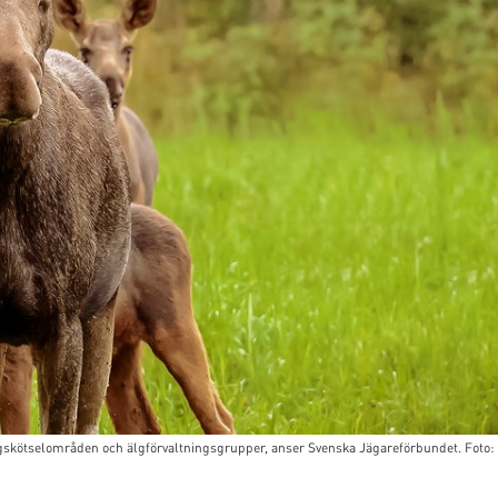
älgskötselområden och älgförvaltningsgrupper, anser Svenska Jägareförbundet. Foto: 