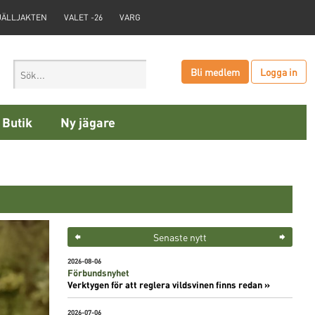
JÄLLJAKTEN
VALET -26
VARG
Bli medlem
Logga in
Butik
Ny jägare
Senaste nytt
2026-08-06
Förbundsnyhet
Verktygen för att reglera vildsvinen finns redan »
2026-07-06