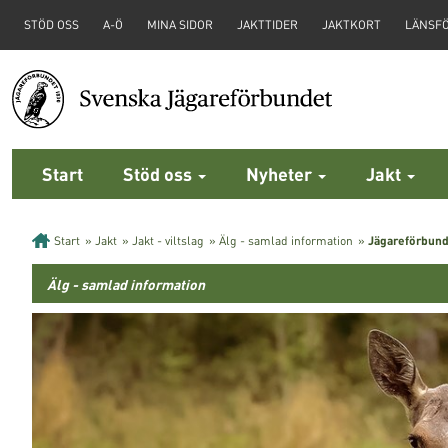
STÖD OSS
A-Ö
MINA SIDOR
JAKTTIDER
JAKTKORT
LÄNSF
Start
Stöd oss
Nyheter
Jakt
Start
»
Jakt
»
Jakt - viltslag
»
Älg - samlad information
»
Jägareförbund
Älg - samlad information