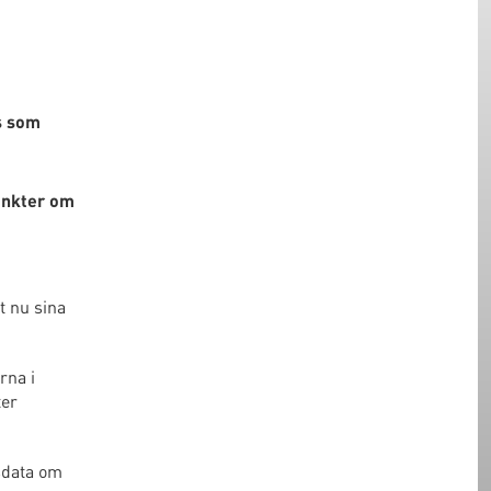
s som
punkter om
t nu sina
rna i
ter
sdata om