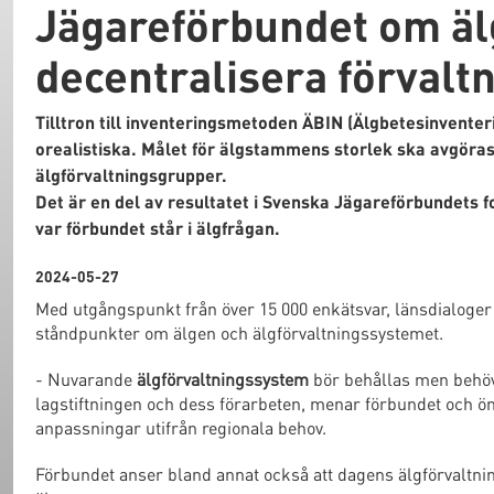
Jägareförbundet om äl
decentralisera förvalt
Tilltron till inventeringsmetoden ÄBIN (Älgbetesinvent
orealistiska. Målet för älgstammens storlek ska avgöras
älgförvaltningsgrupper.
Det är en del av resultatet i Svenska Jägareförbundets f
var förbundet står i älgfrågan.
2024-05-27
Med utgångspunkt från över 15 000 enkätsvar, länsdialoger
ståndpunkter om älgen och älgförvaltningssystemet.
- Nuvarande
älgförvaltningssystem
bör behållas men behöver
lagstiftningen och dess förarbeten, menar förbundet och önsk
anpassningar utifrån regionala behov.
Förbundet anser bland annat också att dagens älgförvaltni