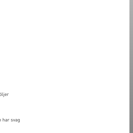
öljer
n har svag