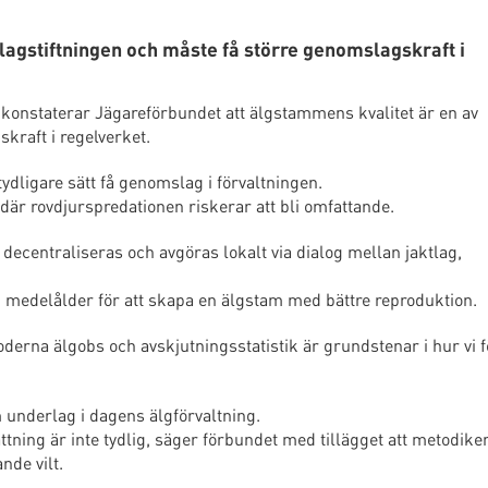
lagstiftningen och måste få större genomslagskraft i
 konstaterar Jägareförbundet att älgstammens kvalitet är en av
kraft i regelverket.
dligare sätt få genomslag i förvaltningen.
där rovdjurspredationen riskerar att bli omfattande.
decentraliseras och avgöras lokalt via dialog mellan jaktlag,
 medelålder för att skapa en älgstam med bättre reproduktion.
derna älgobs och avskjutningsstatistik är grundstenar i hur vi f
underlag i dagens älgförvaltning.
ing är inte tydlig, säger förbundet med tillägget att metodike
nde vilt.