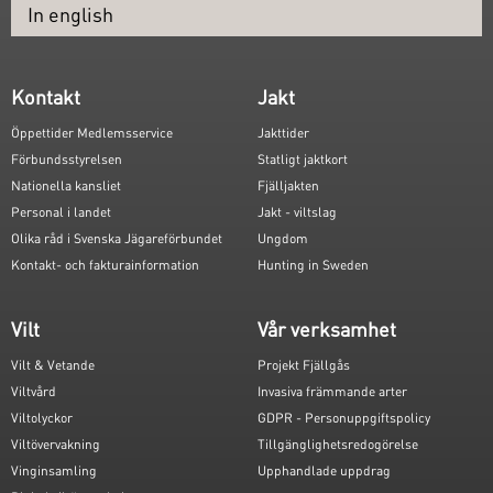
In english
Kontakt
Jakt
Öppettider Medlemsservice
Jakttider
Förbundsstyrelsen
Statligt jaktkort
Nationella kansliet
Fjälljakten
Personal i landet
Jakt - viltslag
Olika råd i Svenska Jägareförbundet
Ungdom
Kontakt- och fakturainformation
Hunting in Sweden
Vilt
Vår verksamhet
Vilt & Vetande
Projekt Fjällgås
Viltvård
Invasiva främmande arter
Viltolyckor
GDPR - Personuppgiftspolicy
Viltövervakning
Tillgänglighetsredogörelse
Vinginsamling
Upphandlade uppdrag