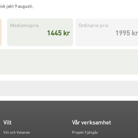
sk jakt 9 augusti.
Medlemspris
Ordinarie pris
1445 kr
1995 k
Vilt
Vår verksamhet
Vilt och Vetande
Projekt Fjällgås