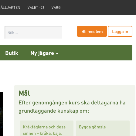
JÄLLJAKTEN
VALET -26
VARG
Bli medlem
Logga in
Butik
Ny jägare
Mål
Efter genomgången kurs ska deltagarna ha
grundläggande kunskap om:
Kråkfåglarna och dess
Bygga gömsle
sinnen – kråka, kaja,