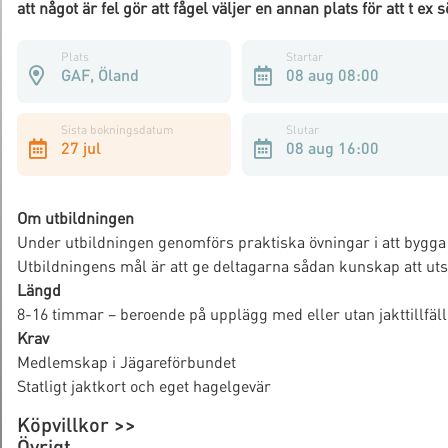
att något är fel gör att fågel väljer en annan plats för att t ex 
Plats
Startar
GAF, Öland
08 aug 08:00
Sista bokningsdatum
Slutar
27 jul
08 aug 16:00
Om utbildningen
Under utbildningen genomförs praktiska övningar i att bygga 
Utbildningens mål är att ge deltagarna sådan kunskap att utsi
Längd
8-16 timmar – beroende på upplägg med eller utan jakttillfäll
Krav
Medlemskap i Jägareförbundet
Statligt jaktkort och eget hagelgevär
Köpvillkor >>
Övrigt