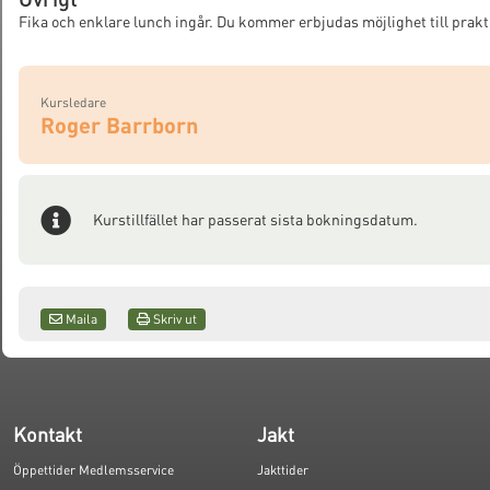
Fika och enklare lunch ingår. Du kommer erbjudas möjlighet till prakti
Kursledare
Roger Barrborn
Kurstillfället har passerat sista bokningsdatum.
Maila
Skriv ut
Kontakt
Jakt
Öppettider Medlemsservice
Jakttider