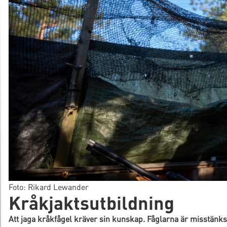
Foto: Rikard Lewander
Kråkjaktsutbildning
Att jaga kråkfågel kräver sin kunskap. Fåglarna är misstän