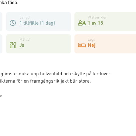
söka föda.
Längd
Platser kvar
1 tillfälle (1 dag)
1 av 15
Måltid
Logi
Ja
Nej
gömsle, duka upp bulvanbild och skytte på lerduvor.
kterna för en framgångsrik jakt blir stora.
e