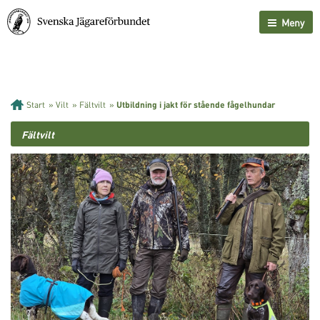
Meny
Start
»
Vilt
»
Fältvilt
»
Utbildning i jakt för stående fågelhundar
Fältvilt