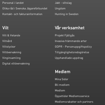
Personal i landet
Jakt - viltslag
Olika råd i Svenska Jägareförbundet
Ungdom
Kontakt- och fakturainformation
Hunting in Sweden
Vilt
Vår verksamhet
Vilt & Vetande
Projekt Fjällgås
Viltvård
Invasiva främmande arter
Viltolyckor
GDPR - Personuppgiftspolicy
Viltövervakning
Tillgänglighetsredogörelse
Vinginsamling
Upphandlade uppdrag
Digital viltövervakning
Medlem
Mina Sidor
Bli medlem
Medlem
Öppettider Medlemsservice
Medlemsrabatter och partners