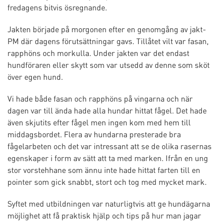
fredagens bitvis ösregnande.
Jakten började på morgonen efter en genomgång av jakt-
PM där dagens förutsättningar gavs. Tillåtet vilt var fasan,
rapphöns och morkulla. Under jakten var det endast
hundföraren eller skytt som var utsedd av denne som sköt
över egen hund.
Vi hade både fasan och rapphöns på vingarna och när
dagen var till ända hade alla hundar hittat fågel. Det hade
även skjutits efter fågel men ingen kom med hem till
middagsbordet. Flera av hundarna presterade bra
fågelarbeten och det var intressant att se de olika rasernas
egenskaper i form av sätt att ta med marken. Ifrån en ung
stor vorstehhane som ännu inte hade hittat farten till en
pointer som gick snabbt, stort och tog med mycket mark.
Syftet med utbildningen var naturligtvis att ge hundägarna
möjlighet att få praktisk hjälp och tips på hur man jagar