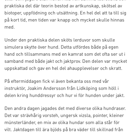
praktiska del där teorin bestod av artkunskap, skötsel av
biotoper, uppfödning och utsättning. En hel del att ta till sig
på kort tid, men tiden var knapp och mycket skulle hinnas
med.
Under den praktiska delen sköts lerduvor som skulle
simulera skytte över hund. Detta utfördes både på egen
hand och tillsammans med en kamrat som det ofta ser ut i
samband med både jakt och jaktprov. Den delen var mycket
uppskattad och gav en hel del ahaupplevelser och skratt.
På eftermiddagen fick vi även bekanta oss med vår
instruktör, Joakim Andersson från Lidköping som höll i
delen kring hunddressyr och hur vi för hunden under jakt.
Den andra dagen jagades det med diverse olika hundraser.
Det var strävhårig vorsteh, ungersk vizsla, pointer, kleiner
münsterländer, en mix av olika hundar som alla står för
vilt. Jaktdagen till ära bjöds på bra väder till skillnad från