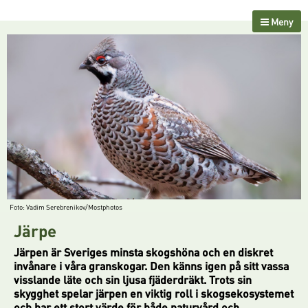
Meny
Foto: Vadim Serebrenikov/Mostphotos
Järpe
Järpen är Sveriges minsta skogshöna och en diskret
invånare i våra granskogar. Den känns igen på sitt vassa
visslande läte och sin ljusa fjäderdräkt. Trots sin
skygghet spelar järpen en viktig roll i skogsekosystemet
och har ett stort värde för både naturvård och