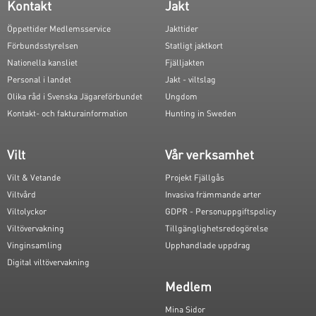
Kontakt
Jakt
Öppettider Medlemsservice
Jakttider
Förbundsstyrelsen
Statligt jaktkort
Nationella kansliet
Fjälljakten
Personal i landet
Jakt - viltslag
Olika råd i Svenska Jägareförbundet
Ungdom
Kontakt- och fakturainformation
Hunting in Sweden
Vilt
Vår verksamhet
Vilt & Vetande
Projekt Fjällgås
Viltvård
Invasiva främmande arter
Viltolyckor
GDPR - Personuppgiftspolicy
Viltövervakning
Tillgänglighetsredogörelse
Vinginsamling
Upphandlade uppdrag
Digital viltövervakning
Medlem
Mina Sidor