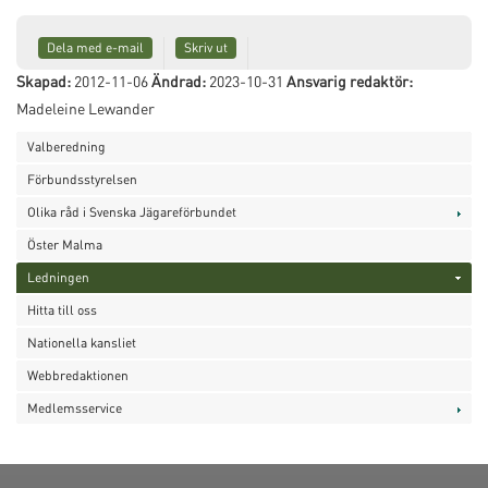
Dela med e-mail
Skriv ut
Skapad:
2012-11-06
Ändrad:
2023-10-31
Ansvarig redaktör:
Madeleine Lewander
Valberedning
Förbundsstyrelsen
Olika råd i Svenska Jägareförbundet
Öster Malma
Ledningen
Hitta till oss
Nationella kansliet
Webbredaktionen
Medlemsservice