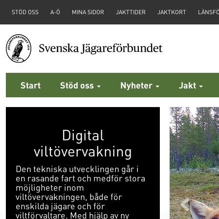
STÖD OSS
A-Ö
MINA SIDOR
JAKTTIDER
JAKTKORT
LÄNSF
Start
Stöd oss
Nyheter
Jakt
Digital
viltövervakning
Den tekniska utvecklingen går i
en rasande fart och medför stora
möjligheter inom
viltövervakningen, både för
För
enskilda jägare och för
viltförvaltare. Med hjälp av ny