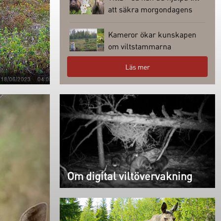
att säkra morgondagens
jakt
Kameror ökar kunskapen
om viltstammarna
Läs mer
Om digital viltövervakning