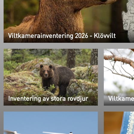
Viltkamerainventering 2026 - Klövvilt
Inventering av stora rovdjur
Viltkame