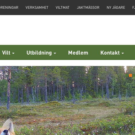
ÖRENINGAR
VERKSAMHET
VILTMAT
JAKTMÄSSOR
NY JÄGARE
F
Vilt
Utbildning
Medlem
Kontakt
egående