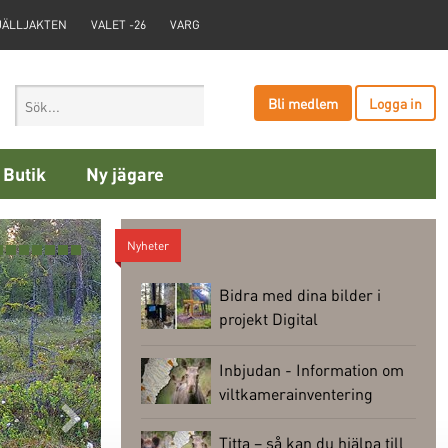
JÄLLJAKTEN
VALET -26
VARG
Bli medlem
Logga in
Butik
Ny jägare
Nyheter
Bidra med dina bilder i
projekt Digital
Viltövervakning
Inbjudan - Information om
viltkamerainventering
Nästa
Titta – så kan du hjälpa till