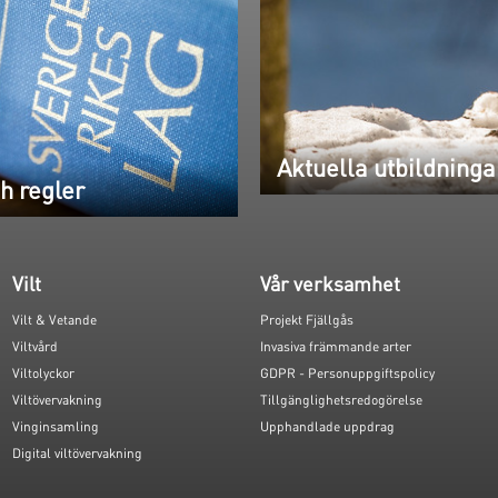
Aktuella utbildninga
h regler
Vilt
Vår verksamhet
Vilt & Vetande
Projekt Fjällgås
Viltvård
Invasiva främmande arter
Viltolyckor
GDPR - Personuppgiftspolicy
Viltövervakning
Tillgänglighetsredogörelse
Vinginsamling
Upphandlade uppdrag
Digital viltövervakning