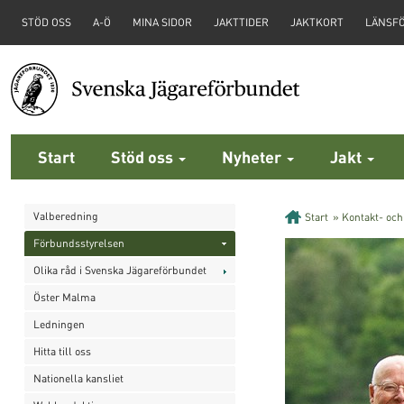
STÖD OSS
A-Ö
MINA SIDOR
JAKTTIDER
JAKTKORT
LÄNSF
Start
Stöd oss
Nyheter
Jakt
Valberedning
Start
»
Kontakt- och
Förbundsstyrelsen
Olika råd i Svenska Jägareförbundet
Öster Malma
Ledningen
Hitta till oss
Nationella kansliet