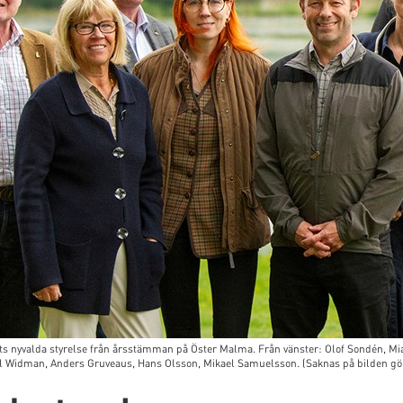
s nyvalda styrelse från årsstämman på Öster Malma. Från vänster: Olof Sondén, Mi
 Widman, Anders Gruveaus, Hans Olsson, Mikael Samuelsson. (Saknas på bilden gör 