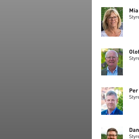
Mia
Styr
Olo
Styr
Per
Styr
Dan
Styr