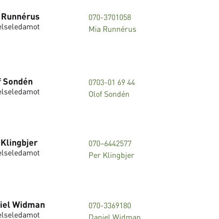
 Runnérus
070-3701058
elseledamot
Mia Runnérus
f Sondén
0703-01 69 44
elseledamot
Olof Sondén
 Klingbjer
070–6442577
elseledamot
Per Klingbjer
iel Widman
070-3369180
elseledamot
Daniel Widman