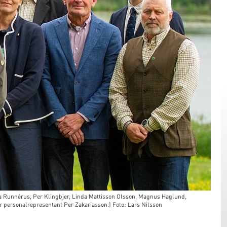
a Runnérus, Per Klingbjer, Linda Mattisson Olsson, Magnus Haglund,
personalrepresentant Per Zakariasson.) Foto: Lars Nilsson