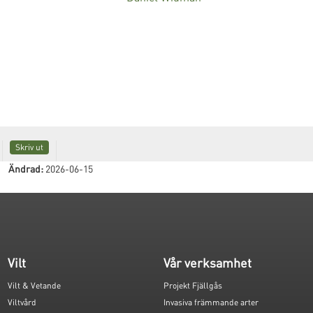
Skriv ut
Ändrad:
2026-06-15
Vilt
Vår verksamhet
Vilt & Vetande
Projekt Fjällgås
Viltvård
Invasiva främmande arter