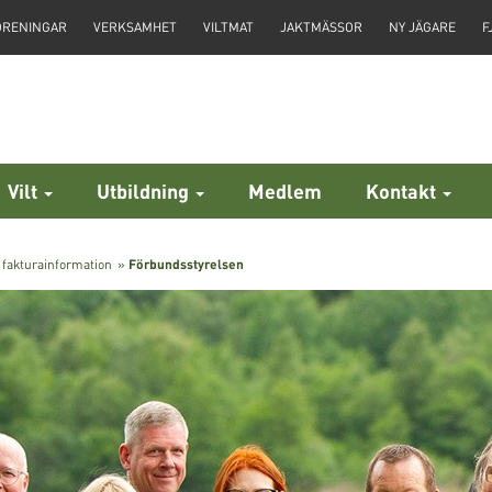
ÖRENINGAR
VERKSAMHET
VILTMAT
JAKTMÄSSOR
NY JÄGARE
F
Vilt
Utbildning
Medlem
Kontakt
 fakturainformation
»
Förbundsstyrelsen