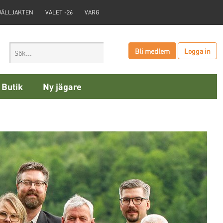
JÄLLJAKTEN
VALET -26
VARG
Bli medlem
Logga in
Butik
Ny jägare