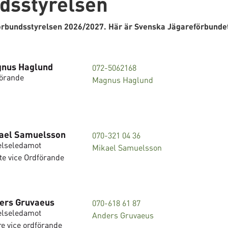
dsstyrelsen
förbundsstyrelsen 2026/2027. Här är Svenska Jägareförbunde
nus Haglund
072-5062168
örande
Magnus Haglund
ael Samuelsson
070-321 04 36
elseledamot
Mikael Samuelsson
te vice Ordförande
ers Gruvaeus
070-618 61 87
elseledamot
Anders Gruvaeus
e vice ordförande