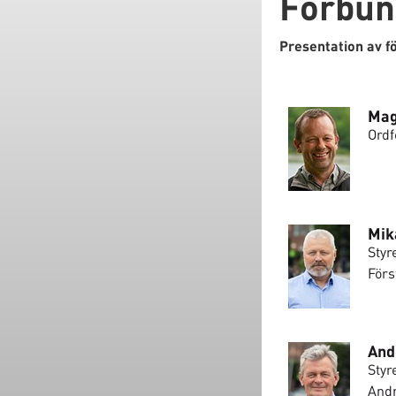
Förbun
Presentation av 
Mag
Ordf
Mik
Styr
Förs
And
Styr
Andr