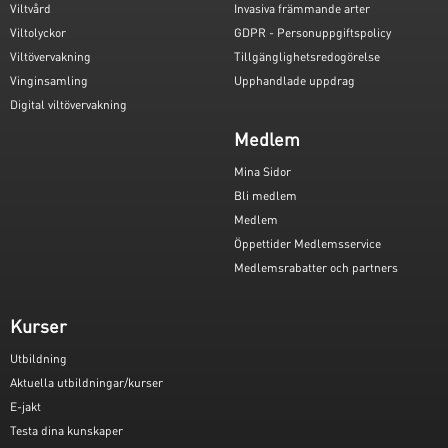
Viltvård
Invasiva främmande arter
Viltolyckor
GDPR - Personuppgiftspolicy
Viltövervakning
Tillgänglighetsredogörelse
Vinginsamling
Upphandlade uppdrag
Digital viltövervakning
Medlem
Mina Sidor
Bli medlem
Medlem
Öppettider Medlemsservice
Medlemsrabatter och partners
Kurser
Utbildning
Aktuella utbildningar/kurser
E-jakt
Testa dina kunskaper