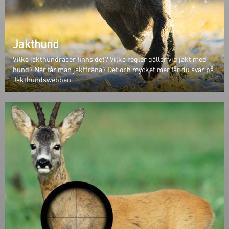
Jakthund
Vilka jakthundraser finns det? Vilka regler gäller vid jakt med
hund? När får man jaktträna? Det och mycket mer får du svar på
Jakthundswebben.