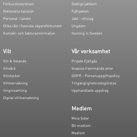
Förbundsstyrelsen
Statligt jaktkort
Nationella kansliet
Fjälljakten
Personal i landet
Jakt - viltslag
Olika råd i Svenska Jägareförbundet
Ungdom
Kontakt- och fakturainformation
Hunting in Sweden
Vilt
Vår verksamhet
Vilt & Vetande
Projekt Fjällgås
Viltvård
Invasiva främmande arter
Viltolyckor
GDPR - Personuppgiftspolicy
Viltövervakning
Tillgänglighetsredogörelse
Vinginsamling
Upphandlade uppdrag
Digital viltövervakning
Medlem
Mina Sidor
Bli medlem
Medlem