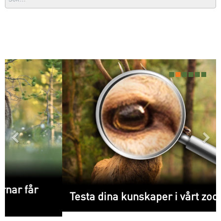
Föregående
N
Testa dina kunskaper i vårt zoomarquiz