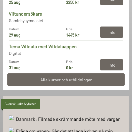
25 aug
3350 kr
Viltundersökare
Gamlebygymnasiet
Datum
Pris
Info
29 aug
1445 kr
Tema Viltdata med Viltdataappen
Digital
Datum
Pris
Info
31 aug
0 kr
Alla kurser och utbildningar
Svensk Jakt Nyheter
Danmark: Filmade skrämmande möte med vargar
Fråga om vapen: Går det att laga kolven på min