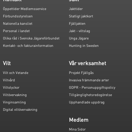
Öppettider Medlemsservice
Jakttider
Förbundsstyrelsen
Statligt jaktkort
Nationella kansliet
Fjälljakten
Personal i landet
Jakt - viltslag
Olika råd i Svenska Jägareförbundet
Unga Jägare
Kontakt- och fakturainformation
Hunting in Sweden
Vilt
Vår verksamhet
Vilt och Vetande
Projekt Fjällgås
Viltvård
Invasiva främmande arter
Viltolyckor
GDPR - Personuppgiftspolicy
Viltövervakning
Tillgänglighetsredogörelse
Vinginsamling
Upphandlade uppdrag
Digital viltövervakning
Medlem
Mina Sidor