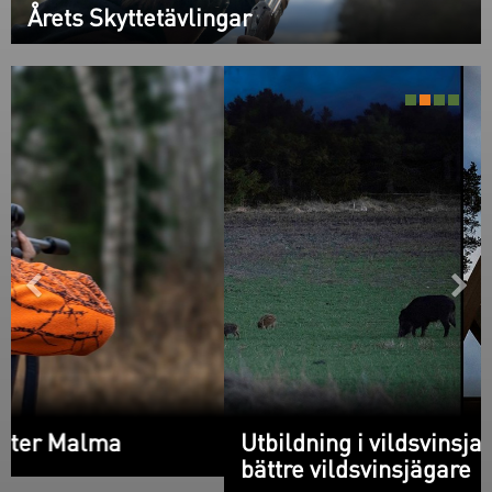
Årets Skyttetävlingar
Föregående
N
Utbildning i vildsvinsjakt - så blir du en
bättre vildsvinsjägare