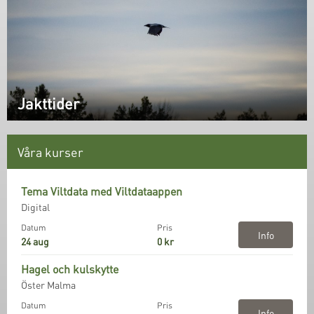
Jakttider
Våra kurser
Tema Viltdata med Viltdataappen
Digital
Datum
Pris
Info
24 aug
0 kr
Hagel och kulskytte
Öster Malma
Datum
Pris
Info