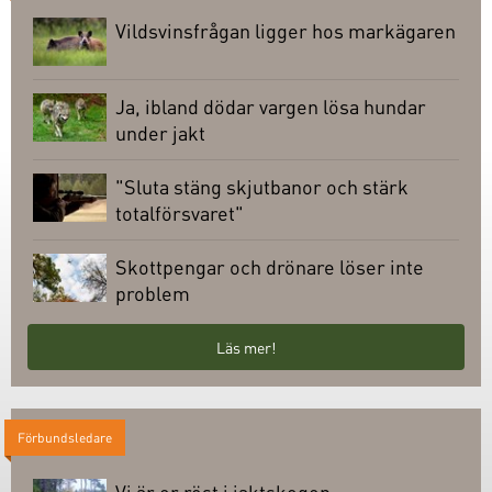
Vildsvinsfrågan ligger hos markägaren
Ja, ibland dödar vargen lösa hundar
under jakt
"Sluta stäng skjutbanor och stärk
totalförsvaret"
Skottpengar och drönare löser inte
problem
Läs mer!
Förbundsledare
Vi är er röst i jaktskogen