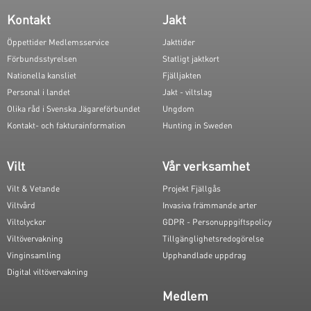
Kontakt
Jakt
Öppettider Medlemsservice
Jakttider
Förbundsstyrelsen
Statligt jaktkort
Nationella kansliet
Fjälljakten
Personal i landet
Jakt - viltslag
Olika råd i Svenska Jägareförbundet
Ungdom
Kontakt- och fakturainformation
Hunting in Sweden
Vilt
Vår verksamhet
Vilt & Vetande
Projekt Fjällgås
Viltvård
Invasiva främmande arter
Viltolyckor
GDPR - Personuppgiftspolicy
Viltövervakning
Tillgänglighetsredogörelse
Vinginsamling
Upphandlade uppdrag
Digital viltövervakning
Medlem