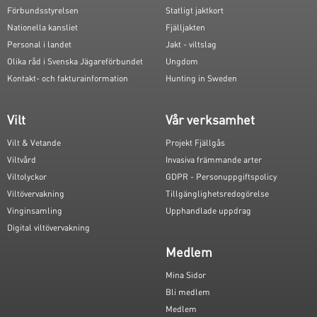
Förbundsstyrelsen
Statligt jaktkort
Nationella kansliet
Fjälljakten
Personal i landet
Jakt - viltslag
Olika råd i Svenska Jägareförbundet
Ungdom
Kontakt- och fakturainformation
Hunting in Sweden
Vilt
Vår verksamhet
Vilt & Vetande
Projekt Fjällgås
Viltvård
Invasiva främmande arter
Viltolyckor
GDPR - Personuppgiftspolicy
Viltövervakning
Tillgänglighetsredogörelse
Vinginsamling
Upphandlade uppdrag
Digital viltövervakning
Medlem
Mina Sidor
Bli medlem
Medlem