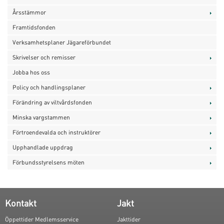
Årsstämmor
Framtidsfonden
Verksamhetsplaner Jägareförbundet
Skrivelser och remisser
Jobba hos oss
Policy och handlingsplaner
Förändring av viltvårdsfonden
Minska vargstammen
Förtroendevalda och instruktörer
Upphandlade uppdrag
Förbundsstyrelsens möten
Kontakt
Jakt
Öppettider Medlemsservice
Jakttider