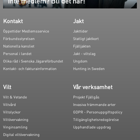
Inte medlem? Bli det här!
Kontakt
Jakt
Öppettider Medlemsservice
Jakttider
Förbundsstyrelsen
Statligt jaktkort
Nationella kansliet
Fjälljakten
Personal i landet
Jakt - viltslag
Olika råd i Svenska Jägareförbundet
Ungdom
Kontakt- och fakturainformation
Hunting in Sweden
Vilt
Vår verksamhet
Vilt & Vetande
Projekt Fjällgås
Viltvård
Invasiva främmande arter
Viltolyckor
GDPR - Personuppgiftspolicy
Viltövervakning
Tillgänglighetsredogörelse
Vinginsamling
Upphandlade uppdrag
Digital viltövervakning