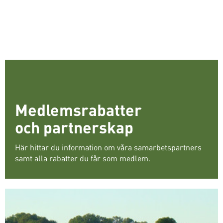
Medlemsrabatter
och partnerskap
Här hittar du information om våra samarbetspartners
samt alla rabatter du får som medlem.