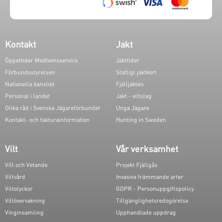
Kontakt
Jakt
Öppettider Medlemsservice
Jakttider
Förbundsstyrelsen
Statligt jaktkort
Nationella kansliet
Fjälljakten
Personal i landet
Jakt - viltslag
Olika råd i Svenska Jägareförbundet
Unga Jägare
Kontakt- och fakturainformation
Hunting in Sweden
Vilt
Vår verksamhet
Vilt och Vetande
Projekt Fjällgås
Viltvård
Invasiva främmande arter
Viltolyckor
GDPR - Personuppgiftspolicy
Viltövervakning
Tillgänglighetsredogörelse
Vinginsamling
Upphandlade uppdrag