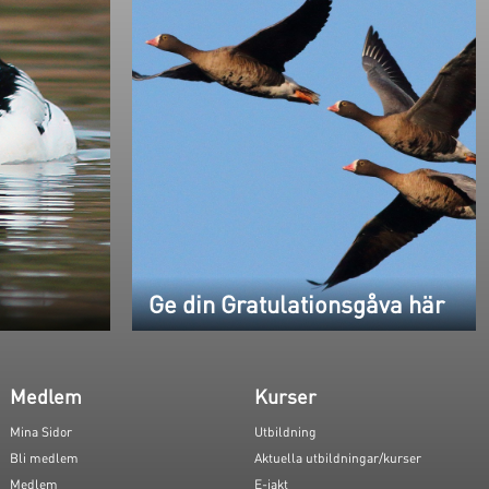
Ge din Gratulationsgåva här
Medlem
Kurser
Mina Sidor
Utbildning
Bli medlem
Aktuella utbildningar/kurser
Medlem
E-jakt