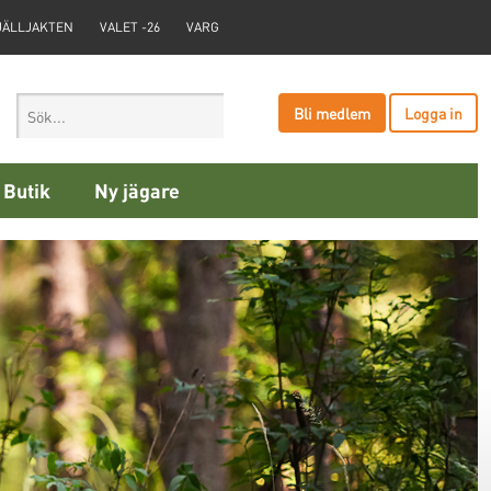
JÄLLJAKTEN
VALET -26
VARG
Bli medlem
Logga in
Butik
Ny jägare