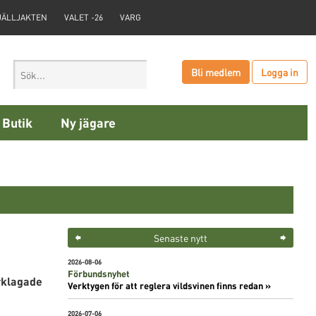
JÄLLJAKTEN
VALET -26
VARG
Bli medlem
Logga in
Butik
Ny jägare
Senaste nytt
2026-08-06
Förbundsnyhet
rklagade
Verktygen för att reglera vildsvinen finns redan »
2026-07-06