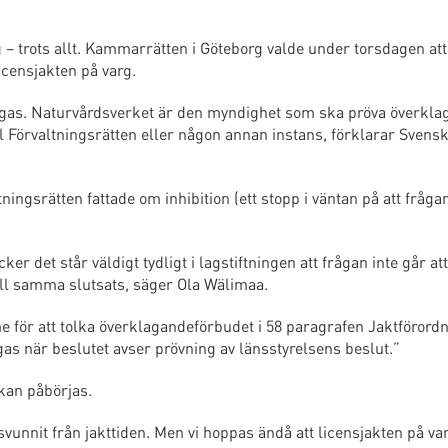
 – trots allt. Kammarrätten i Göteborg valde under torsdagen att
icensjakten på varg.
lagas. Naturvårdsverket är den myndighet som ska pröva överkla
till Förvaltningsrätten eller någon annan instans, förklarar Svens
srätten fattade om inhibition (ett stopp i väntan på att frågan
r det står väldigt tydligt i lagstiftningen att frågan inte går att
ll samma slutsats, säger Ola Wälimaa.
 för att tolka överklagandeförbudet i 58 paragrafen Jaktförord
gas när beslutet avser prövning av länsstyrelsens beslut.”
 kan påbörjas.
rsvunnit från jakttiden. Men vi hoppas ändå att licensjakten på va