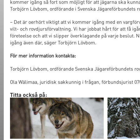
kommer igång så fort som möjligt för att jägarna ska kunna 
Torbjörn Lövbom, ordförande i Svenska Jägareförbundets r
– Det är oerhört viktigt att vi kommer igång med en vargförva
vilt- och rovdjursförvaltning. Vi har jobbat hårt för att få i
företeelse och att vi slipper överklagande på varje beslut. 
igång även där, säger Torbjörn Lövbom.
För mer information kontakta:
Torbjörn Lövbom, ordförande Svenska Jägareförbundets rov
Ola Wälimaa, juridisk sakkunnig i frågan, förbundsjurist 07
Titta också på: