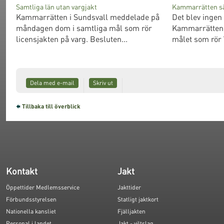
Samtliga län utan vargjakt
Kammarrätten säg
Kammarrätten i Sundsvall meddelade på
Det blev ingen 
måndagen dom i samtliga mål som rör
Kammarrätten i
licensjakten på varg. Besluten...
målet som rör 
Dela med e-mail
Skriv ut
Tillbaka till överblick
Kontakt
Jakt
Öppettider Medlemsservice
Jakttider
Förbundsstyrelsen
Statligt jaktkort
Nationella kansliet
Fjälljakten
Personal i landet
Jakt - viltslag