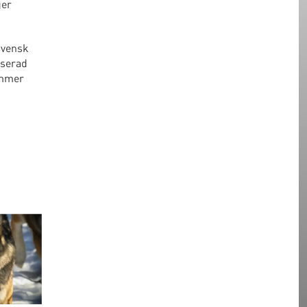
ger
 svensk
iserad
kommer