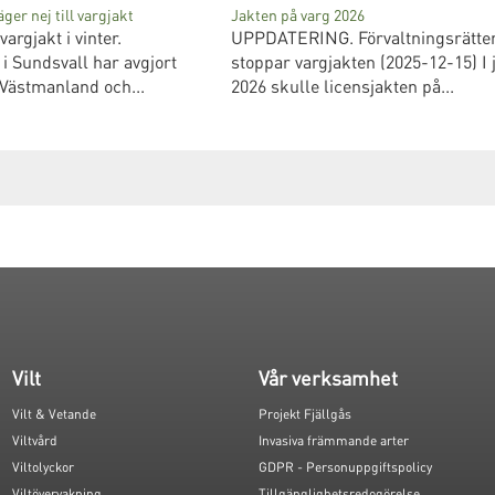
er nej till vargjakt
Jakten på varg 2026
vargjakt i vinter.
UPPDATERING. Förvaltningsrätte
 Sundsvall har avgjort
stoppar vargjakten (2025-12-15) I 
Västmanland och...
2026 skulle licensjakten på...
Vilt
Vår verksamhet
Vilt & Vetande
Projekt Fjällgås
Viltvård
Invasiva främmande arter
Viltolyckor
GDPR - Personuppgiftspolicy
Viltövervakning
Tillgänglighetsredogörelse