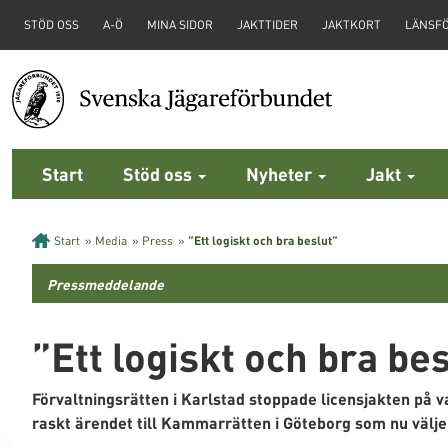
STÖD OSS
A-Ö
MINA SIDOR
JAKTTIDER
JAKTKORT
LÄNSF
Start
Stöd oss
Nyheter
Jakt
Start
»
Media
»
Press
»
”Ett logiskt och bra beslut”
Pressmeddelande
”Ett logiskt och bra be
Förvaltningsrätten i Karlstad stoppade licensjakten på
raskt ärendet till Kammarrätten i Göteborg som nu väljer