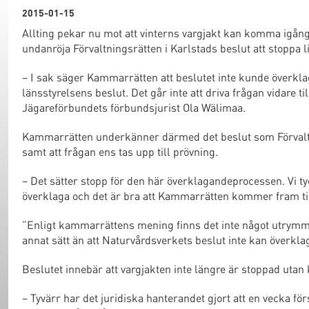
2015-01-15
Allting pekar nu mot att vinterns vargjakt kan komma igång
undanröja Förvaltningsrätten i Karlstads beslut att stoppa l
– I sak säger Kammarrätten att beslutet inte kunde överk
länsstyrelsens beslut. Det går inte att driva frågan vidare 
Jägareförbundets förbundsjurist Ola Wälimaa.
Kammarrätten underkänner därmed det beslut som Förvaltning
samt att frågan ens tas upp till prövning.
– Det sätter stopp för den här överklagandeprocessen. Vi tycke
överklaga och det är bra att Kammarrätten kommer fram ti
”Enligt kammarrättens mening finns det inte något utrymme
annat sätt än att Naturvårdsverkets beslut inte kan överkla
Beslutet innebär att vargjakten inte längre är stoppad utan
– Tyvärr har det juridiska hanterandet gjort att en vecka fö