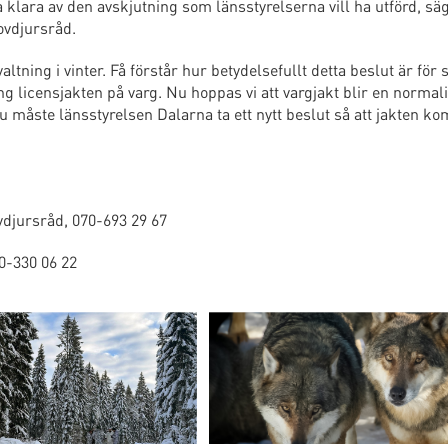
klara av den avskjutning som länsstyrelserna vill ha utförd, sä
ovdjursråd.
ltning i vinter. Få förstår hur betydelsefullt detta beslut är för
gång licensjakten på varg. Nu hoppas vi att vargjakt blir en normal
Nu måste länsstyrelsen Dalarna ta ett nytt beslut så att jakten 
djursråd, 070-693 29 67
0-330 06 22