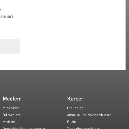
n
januari
Medlem
Kurser
Mina Sidor
Utbildning
Bli medlem
Aktuella utbildningar/kurser
Medlem
E-jakt
Öppettider Medlemsservice
Testa dina kunskaper