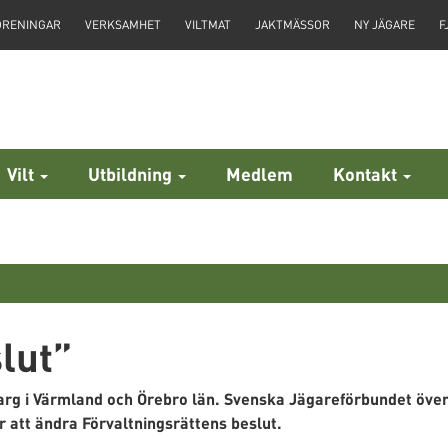
ÖRENINGAR
VERKSAMHET
VILTMAT
JAKTMÄSSOR
NY JÄGARE
F
Vilt
Utbildning
Medlem
Kontakt
slut”
 varg i Värmland och Örebro län. Svenska Jägareförbundet öve
 att ändra Förvaltningsrättens beslut.