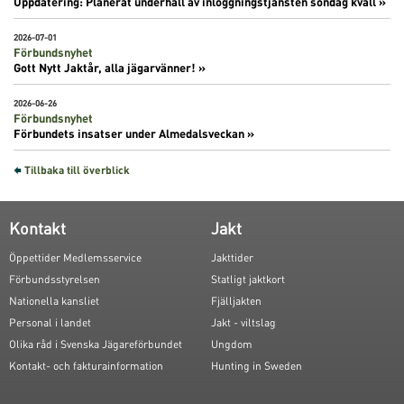
Uppdatering: Planerat underhåll av inloggningstjänsten söndag kväll »
2026-07-01
Förbundsnyhet
Gott Nytt Jaktår, alla jägarvänner! »
2026-06-26
Förbundsnyhet
Förbundets insatser under Almedalsveckan »
Tillbaka till överblick
Kontakt
Jakt
Öppettider Medlemsservice
Jakttider
Förbundsstyrelsen
Statligt jaktkort
Nationella kansliet
Fjälljakten
Personal i landet
Jakt - viltslag
Olika råd i Svenska Jägareförbundet
Ungdom
Kontakt- och fakturainformation
Hunting in Sweden