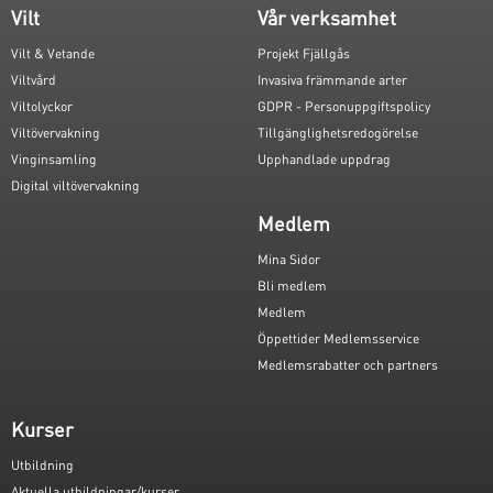
Vilt
Vår verksamhet
Vilt & Vetande
Projekt Fjällgås
Viltvård
Invasiva främmande arter
Viltolyckor
GDPR - Personuppgiftspolicy
Viltövervakning
Tillgänglighetsredogörelse
Vinginsamling
Upphandlade uppdrag
Digital viltövervakning
Medlem
Mina Sidor
Bli medlem
Medlem
Öppettider Medlemsservice
Medlemsrabatter och partners
Kurser
Utbildning
Aktuella utbildningar/kurser