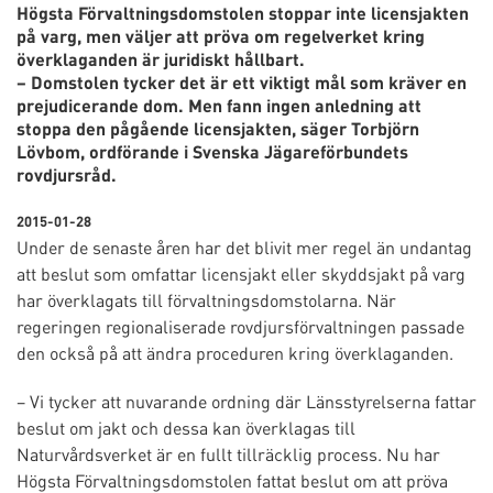
Högsta Förvaltningsdomstolen stoppar inte licensjakten
på varg, men väljer att pröva om regelverket kring
överklaganden är juridiskt hållbart.
– Domstolen tycker det är ett viktigt mål som kräver en
prejudicerande dom. Men fann ingen anledning att
stoppa den pågående licensjakten, säger Torbjörn
Lövbom, ordförande i Svenska Jägareförbundets
rovdjursråd.
2015-01-28
Under de senaste åren har det blivit mer regel än undantag
att beslut som omfattar licensjakt eller skyddsjakt på varg
har överklagats till förvaltningsdomstolarna. När
regeringen regionaliserade rovdjursförvaltningen passade
den också på att ändra proceduren kring överklaganden.
– Vi tycker att nuvarande ordning där Länsstyrelserna fattar
beslut om jakt och dessa kan överklagas till
Naturvårdsverket är en fullt tillräcklig process. Nu har
Högsta Förvaltningsdomstolen fattat beslut om att pröva