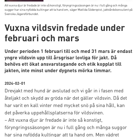
Att vuxna djur är fredade är inte så konstigt, föryngringssäsongen är nu i full gång och många
suggor har sina nyfödda kultingar att ta hand om, säger Matilda Söderqvist, jaktvårdskonsulent på
Svenska Jägareförbundet.
Vuxna vildsvin fredade under
februari och mars
Under perioden 1 februari till och med 31 mars är endast
yngre vildsvin upp till årsgrisar lovliga för jakt. Då
behövs ett ökat ansvarstagande och etik kopplat till
jakten, inte minst under dygnets mörka timmar.
2024-02-01
Drevjakt med hund är avslutad och vi går in i fasen med
åteljakt och skydd av gröda när det gäller vildsvin. Då det
har varit en kall vinter med mycket snö på sina håll, kan
det påverka uppehållsplatserna för vildsvinen.
– Att vuxna djur är fredade är inte så konstigt,
föryngringssäsongen är nu i full gång och många suggor
har sina nyfödda kultingar att ta hand om. Men vädret