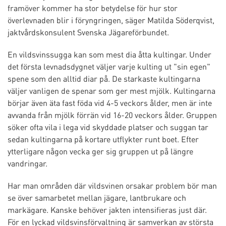
framöver kommer ha stor betydelse för hur stor
överlevnaden blir i föryngringen, säger Matilda Söderqvist,
jaktvårdskonsulent Svenska Jägareförbundet.
En vildsvinssugga kan som mest dia åtta kultingar. Under
det första levnadsdygnet väljer varje kulting ut "sin egen"
spene som den alltid diar på. De starkaste kultingarna
väljer vanligen de spenar som ger mest mjölk. Kultingarna
börjar även äta fast föda vid 4-5 veckors ålder, men är inte
avvanda från mjölk förrän vid 16-20 veckors ålder.
Gruppen
söker ofta vila i lega vid skyddade platser och s
uggan tar
sedan kultingarna på kortare utflykter runt boet. Efter
ytterligare någon vecka ger sig gruppen ut på längre
vandringar.
Har man områden där vildsvinen orsakar problem bör man
se över samarbetet mellan jägare, lantbrukare och
markägare. Kanske behöver jakten intensifieras just där.
För en lyckad vildsvinsförvaltning är samverkan av största