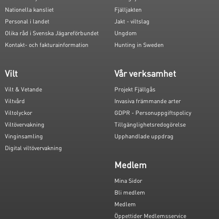
Nationella kansliet
Fjälljakten
Personal i landet
Jakt - viltslag
Olika råd i Svenska Jägareförbundet
Ungdom
Kontakt- och fakturainformation
Hunting in Sweden
Vilt
Vår verksamhet
Vilt & Vetande
Projekt Fjällgås
Viltvård
Invasiva främmande arter
Viltolyckor
GDPR - Personuppgiftspolicy
Viltövervakning
Tillgänglighetsredogörelse
Vinginsamling
Upphandlade uppdrag
Digital viltövervakning
Medlem
Mina Sidor
Bli medlem
Medlem
Öppettider Medlemsservice