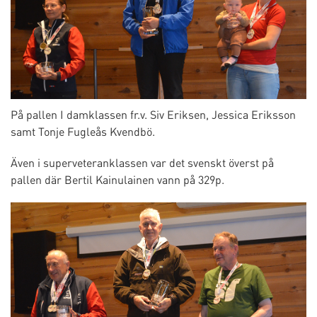
På pallen I damklassen fr.v. Siv Eriksen, Jessica Eriksson
samt Tonje Fugleås Kvendbö.
Även i superveteranklassen var det svenskt överst på
pallen där Bertil Kainulainen vann på 329p.