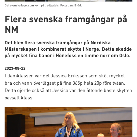
Det svenska laget som kom på tredjeplats. Foto: Lars Björk
Flera svenska framgångar på
NM
Det blev flera svenska framgångar på Nordiska
Mästerskapen i kombinerat skytte i Norge. Detta skedde
på mycket fina banor i Hönefoss en timme norr om Oslo.
2023-08-22
I damklassen var det Jessica Eriksson som sköt mycket
bra och vann överlägset på fina 365p hela 20p före tvåan.
Detta gjorde också att Jessica var den åttonde bäste skytten
oavsett klass.