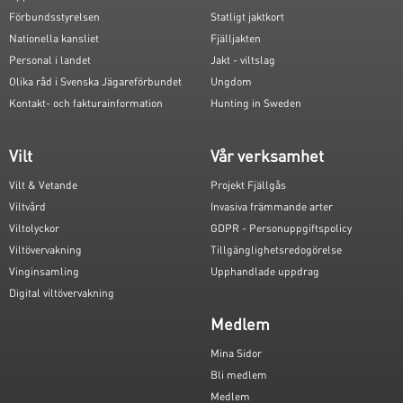
Förbundsstyrelsen
Statligt jaktkort
Nationella kansliet
Fjälljakten
Personal i landet
Jakt - viltslag
Olika råd i Svenska Jägareförbundet
Ungdom
Kontakt- och fakturainformation
Hunting in Sweden
Vilt
Vår verksamhet
Vilt & Vetande
Projekt Fjällgås
Viltvård
Invasiva främmande arter
Viltolyckor
GDPR - Personuppgiftspolicy
Viltövervakning
Tillgänglighetsredogörelse
Vinginsamling
Upphandlade uppdrag
Digital viltövervakning
Medlem
Mina Sidor
Bli medlem
Medlem