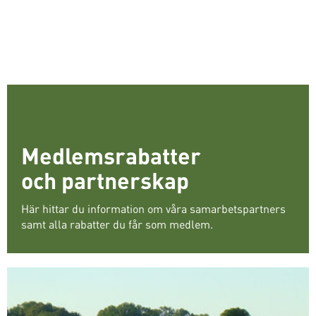
Medlemsrabatter
och partnerskap
Här hittar du information om våra samarbetspartners
samt alla rabatter du får som medlem.