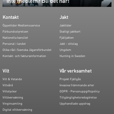
Inte medlem? Bli det här!
Kontakt
Jakt
Öppettider Medlemsservice
Jakttider
Förbundsstyrelsen
Statligt jaktkort
Nationella kansliet
Fjälljakten
Personal i landet
Jakt - viltslag
Olika råd i Svenska Jägareförbundet
Ungdom
Kontakt- och fakturainformation
Hunting in Sweden
Vilt
Vår verksamhet
Vilt & Vetande
Projekt Fjällgås
Viltvård
Invasiva främmande arter
Viltolyckor
GDPR - Personuppgiftspolicy
Viltövervakning
Tillgänglighetsredogörelse
Vinginsamling
Upphandlade uppdrag
Digital viltövervakning