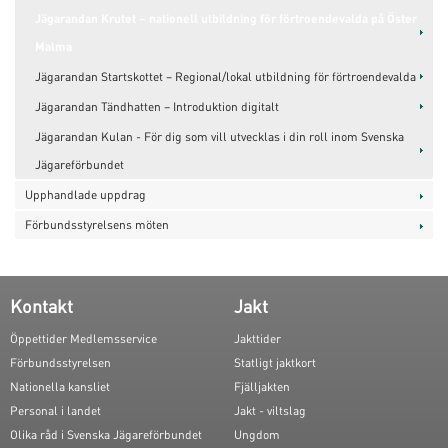
Jägarandan Krutet – nationell utbildning för förtroendevalda på Öster
Malma
Jägarandan Startskottet – Regional/lokal utbildning för förtroendevalda
Jägarandan Tändhatten – Introduktion digitalt
Jägarandan Kulan - För dig som vill utvecklas i din roll inom Svenska
Jägareförbundet
Upphandlade uppdrag
Förbundsstyrelsens möten
Kontakt
Jakt
Öppettider Medlemsservice
Jakttider
Förbundsstyrelsen
Statligt jaktkort
Nationella kansliet
Fjälljakten
Personal i landet
Jakt - viltslag
Olika råd i Svenska Jägareförbundet
Ungdom