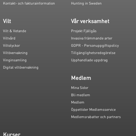
Kontakt- och fakturainformation
Hunting in Sweden
Vilt
Vår verksamhet
Vilt & Vetande
Projekt Fjällgås
Viltvård
Invasiva främmande arter
Viltolyckor
GDPR - Personuppgiftspolicy
Viltövervakning
Tillgänglighetsredogörelse
Vinginsamling
Upphandlade uppdrag
Digital viltövervakning
Medlem
Mina Sidor
Bli medlem
Medlem
Öppettider Medlemsservice
Medlemsrabatter och partners
Kurser