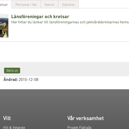
etsar
Personal i län
Kansli
Styrelse
Länsföreningar och kretsar
Här hittar du länkar till länsföreningarnas och jaktvårdskretsarnas hems
Skriv ut
Ändrad:
2015-12-08
Vilt
Vår verksamhet
Vilt & Vetande
Projekt Fjällgås