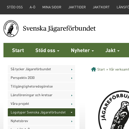
STÖD OSS
A-Ö
MINA SIDOR
JAKTTIDER
JAKTKORT
LÄNSF
Start
Stöd oss
Nyheter
Jakt
Så tycker Jägareförbundet
Start
»
Vår verksam
Perspektiv 2030
Tillgänglighetsredogörelse
Länsföreningar och kretsar
Våra projekt
Logotyper Svenska Jägareförbundet
Nyhetsbrev