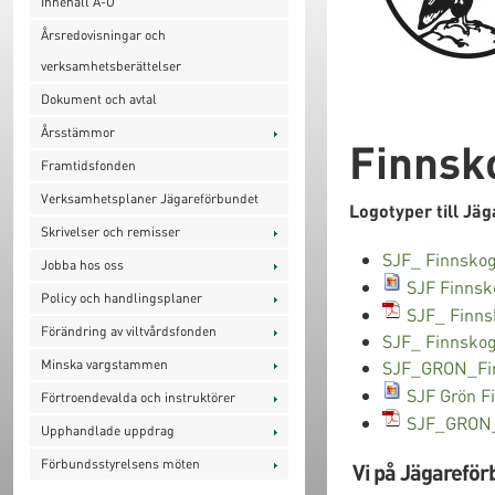
Innehåll A-Ö
Årsredovisningar och
verksamhetsberättelser
Dokument och avtal
Årsstämmor
Finnsk
Framtidsfonden
Verksamhetsplaner Jägareförbundet
Logotyper till Jä
Skrivelser och remisser
SJF_ Finnskog
Jobba hos oss
SJF Finnsk
Policy och handlingsplaner
SJF_ Finns
Förändring av viltvårdsfonden
SJF_ Finnsko
Minska vargstammen
SJF_GRON_Fin
SJF Grön F
Förtroendevalda och instruktörer
SJF_GRON_
Upphandlade uppdrag
Förbundsstyrelsens möten
Vi på Jägareför