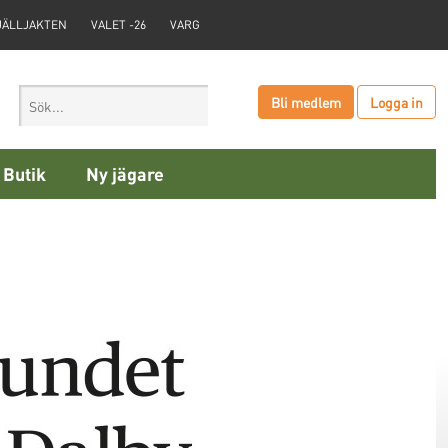
JÄLLJAKTEN
VALET -26
VARG
Bli medlem
Logga in
Butik
Ny jägare