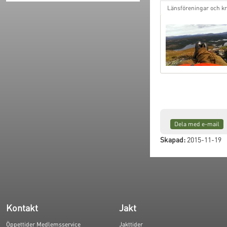
Länsföreningar och kr
Dela med e-mail
Skapad:
2015-11-19
Kontakt
Jakt
Öppettider Medlemsservice
Jakttider