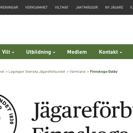
ÖRENINGAR
VERKSAMHET
VILTMAT
JAKTMÄSSOR
NY JÄGARE
F
Vilt
Utbildning
Medlem
Kontakt
het
»
Logotyper Svenska Jägareförbundet
»
Värmland
»
Finnskoga-Dalby