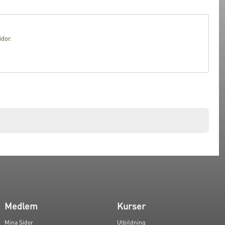
idor.
Medlem
Kurser
Mina Sidor
Utbildning