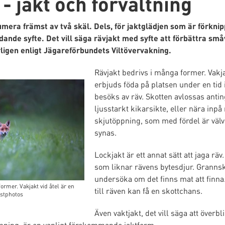
- jakt och förvaltning
mera främst av två skäl. Dels, för jaktglädjen som är förkn
vårdande syfte. Det vill säga rävjakt med syfte att förbättra 
rligen enligt Jägareförbundets Viltövervakning.
Rävjakt bedrivs i många former. Vakjak
erbjuds föda på platsen under en tid 
besöks av räv. Skotten avlossas anti
ljusstarkt kikarsikte, eller nära inp
skjutöppning, som med fördel är välv
synas.
Lockjakt är ett annat sätt att jaga rä
som liknar rävens bytesdjur. Grannsk
undersöka om det finns mat att finna.
ormer. Vakjakt vid åtel är en
till räven kan få en skottchans.
ostphotos
Även vaktjakt, det vill säga att över
ning, är en vanligt förekommande jaktform.