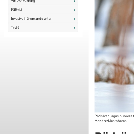
Viltövervakning
Fältvilt
Invasiva främmande arter
Trofé
Rödräven jagas numera fr
Mandre/Mostphotos