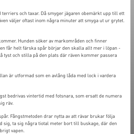
terriers och taxar. Då smyger jägaren obemärkt upp till ett
ven väljer oftast inom några minuter att smyga ut ur grytet.
örekommer. Hunden söker av markområden och finner
 får helt färska spår börjar den skalla allt mer i löpan -
tå tyst och stilla på den plats där räven kommer passera
ällan är utformad som en avlång låda med lock i vardera
ngst bedrivas vintertid med fotsnara, som ersatt de numera
ig räv.
pår. Fångstmetoden drar nytta av att rävar brukar följa
ig, ta sig några tiotal meter bort till buskage, där den
brigt vapen.