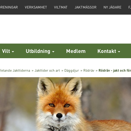
ÖRENINGAR
VERKSAMHET
VILTMAT
JAKTMÄSSOR
NY JÄGARE
F
Vilt
Utbildning
Medlem
Kontakt
 Vetande Jakttiderna
»
Jakttider och art
»
Däggdjur
»
Rödräv
»
Rödräv - jakt och fö