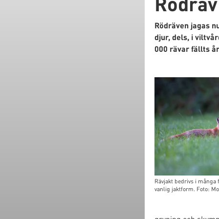
Rödräv 
Rödräven jagas nu
djur, dels, i vilt
000 rävar fällts å
Rävjakt bedrivs i många f
vanlig jaktform. Foto: M
gryning och skymm