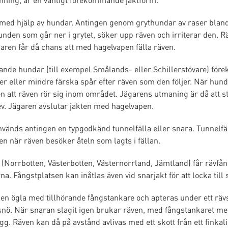
med hjälp av hundar. Antingen genom grythundar av raser bland 
unden som går ner i grytet, söker upp räven och irriterar den. Rä
ren får då chans att med hagelvapen fälla räven.
vande hundar (till exempel Smålands- eller Schillerstövare) f
r eller mindre färska spår efter räven som den följer. När hunden
ren att räven rör sig inom området. Jägarens utmaning är då att s
v. Jägaren avslutar jakten med hagelvapen.
används antingen en typgodkänd tunnelfälla eller snara. Tunnelf
en när räven besöker åteln som lagts i fällan.
n (Norrbotten, Västerbotten, Västernorrland, Jämtland) får rävfå
a. Fångstplatsen kan inåtlas även vid snarjakt för att locka till s
en ögla med tillhörande fångstankare och apteras under ett rävs
snö. När snaran slagit igen brukar räven, med fångstankaret med s
g. Räven kan då på avstånd avlivas med ett skott från ett finkali