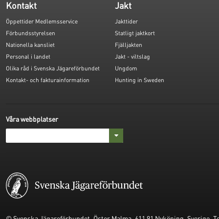
Kontakt
Jakt
Öppettider Medlemsservice
Jakttider
Förbundsstyrelsen
Statligt jaktkort
Nationella kansliet
Fjälljakten
Personal i landet
Jakt - viltslag
Olika råd i Svenska Jägareförbundet
Ungdom
Kontakt- och fakturainformation
Hunting in Sweden
Våra webbplatser
© Svenska Jägareförbundet. Öster Malma, 611 91 Nyköping, Sverige. Tel