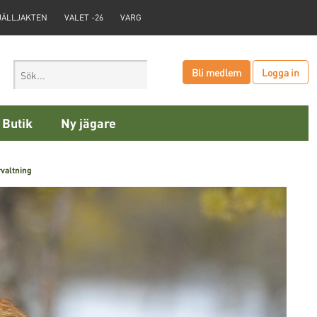
JÄLLJAKTEN
VALET -26
VARG
Bli medlem
Logga in
Butik
Ny jägare
rvaltning