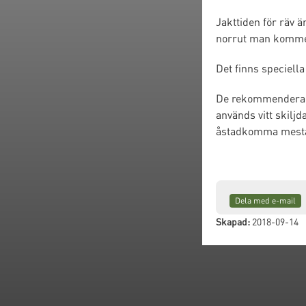
Jakttiden för räv ä
norrut man komme
Det finns speciella
De rekommenderade 
används vitt skiljd
åstadkomma mesta 
Dela med e-mail
Skapad:
2018-09-14