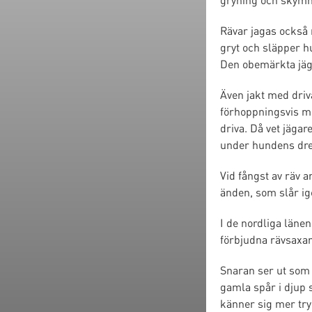
Rävar jagas också 
gryt och släpper h
Den obemärkta jäga
Även jakt med dri
förhoppningsvis me
driva. Då vet jäga
under hundens dre
Vid fångst av räv 
änden, som slår ig
I de nordliga läne
förbjudna rävsaxarn
Snaran ser ut som 
gamla spår i djup 
känner sig mer tryg