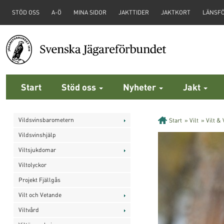
STÖD OSS
A-Ö
MINA SIDOR
JAKTTIDER
JAKTKORT
LÄNSF
Start
Stöd oss
Nyheter
Jakt
Vildsvinsbarometern
Start
»
Vilt
»
Vilt &
Vildsvinshjälp
Viltsjukdomar
Viltolyckor
Projekt Fjällgås
Vilt och Vetande
Viltvård