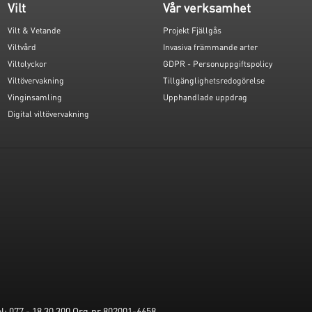
Vilt
Vår verksamhet
Vilt & Vetande
Projekt Fjällgås
Viltvård
Invasiva främmande arter
Viltolyckor
GDPR - Personuppgiftspolicy
Viltövervakning
Tillgänglighetsredogörelse
Vinginsamling
Upphandlade uppdrag
Digital viltövervakning
: 077 - 18 30 300 Org.nr 802001-6658