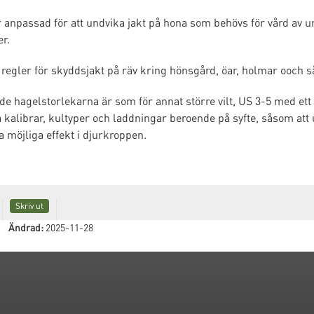
r anpassad för att undvika jakt på hona som behövs för vård av un
r.
 regler för skyddsjakt på räv kring hönsgård, öar, holmar ooch så
hagelstorlekarna är som för annat större vilt, US 3-5 med ett 
a kalibrar, kultyper och laddningar beroende på syfte, såsom att
möjliga effekt i djurkroppen.
Skriv ut
Ändrad:
2025-11-28