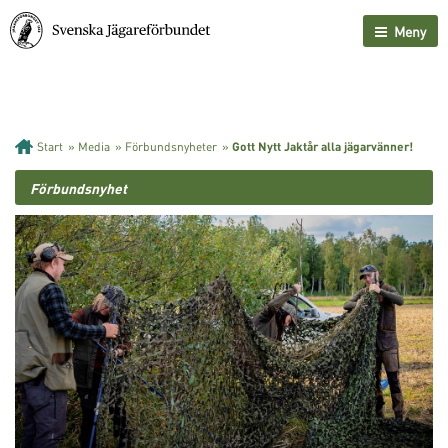
Meny
Start
»
Media
»
Förbundsnyheter
»
Gott Nytt Jaktår alla jägarvänner!
Förbundsnyhet