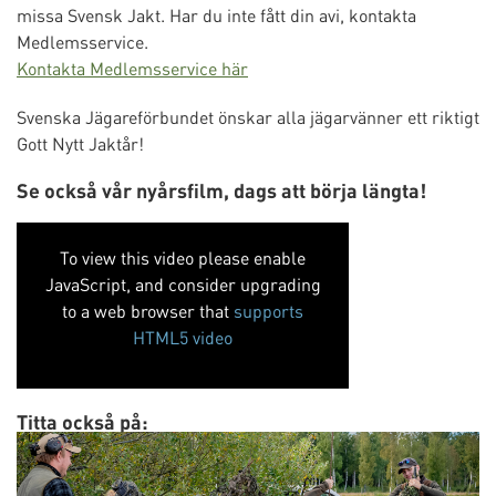
missa Svensk Jakt. Har du inte fått din avi, kontakta
Medlemsservice.
Kontakta Medlemsservice här
Svenska Jägareförbundet önskar alla jägarvänner ett riktigt
Gott Nytt Jaktår!
Se också vår nyårsfilm, dags att börja längta!
To view this video please enable
JavaScript, and consider upgrading
to a web browser that
supports
HTML5 video
Titta också på: