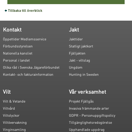
Tillbaka till överblick
Kontakt
Jakt
Öppettider Medlemsservice
Jakttider
Förbundsstyrelsen
Statligt jaktkort
Nationella kansliet
Fjälljakten
Personal i landet
Jakt - viltslag
Olika råd i Svenska Jägareförbundet
Ungdom
Kontakt- och fakturainformation
Hunting in Sweden
Vilt
Vår verksamhet
Vilt & Vetande
Projekt Fjällgås
Viltvård
Invasiva främmande arter
Viltolyckor
GDPR - Personuppgiftspolicy
Viltövervakning
Tillgänglighetsredogörelse
Vinginsamling
Upphandlade uppdrag