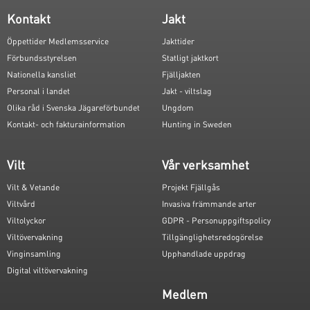
Kontakt
Jakt
Öppettider Medlemsservice
Jakttider
Förbundsstyrelsen
Statligt jaktkort
Nationella kansliet
Fjälljakten
Personal i landet
Jakt - viltslag
Olika råd i Svenska Jägareförbundet
Ungdom
Kontakt- och fakturainformation
Hunting in Sweden
Vilt
Vår verksamhet
Vilt & Vetande
Projekt Fjällgås
Viltvård
Invasiva främmande arter
Viltolyckor
GDPR - Personuppgiftspolicy
Viltövervakning
Tillgänglighetsredogörelse
Vinginsamling
Upphandlade uppdrag
Digital viltövervakning
Medlem