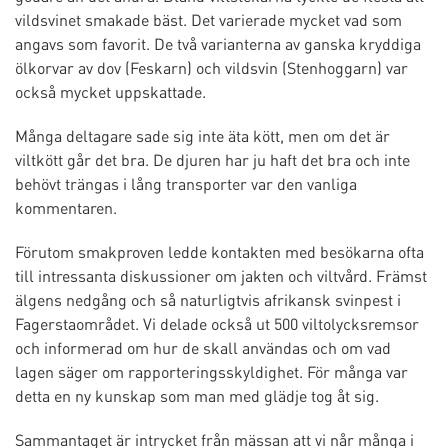
vildsvinet smakade bäst. Det varierade mycket vad som
angavs som favorit. De två varianterna av ganska kryddiga
ölkorvar av dov (Feskarn) och vildsvin (Stenhoggarn) var
också mycket uppskattade.
Många deltagare sade sig inte äta kött, men om det är
viltkött går det bra. De djuren har ju haft det bra och inte
behövt trängas i lång transporter var den vanliga
kommentaren.
Förutom smakproven ledde kontakten med besökarna ofta
till intressanta diskussioner om jakten och viltvård. Främst
älgens nedgång och så naturligtvis afrikansk svinpest i
Fagerstaområdet. Vi delade också ut 500 viltolycksremsor
och informerad om hur de skall användas och om vad
lagen säger om rapporteringsskyldighet. För många var
detta en ny kunskap som man med glädje tog åt sig.
Sammantaget är intrycket från mässan att vi når många i