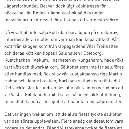
Jägareförbundet. Det var dock lågt köpintresse för
böckerna i år. Endast någon kokbok såldes under
mässdagarna. Intresset för att köpa kött var desto större.
Då vi valt att inte sälja kött utan bara bjuda på smakprov,
informerade vi i stället om var man kan köpa viltkött. Vårt
kött från skogen kom från Uppegårdens Vilt i Trollhättan
och deras kött kan köpas i Saluhallen i Göteborg.
Kustcharken i Askum, i närheten av Kungshamn, hade rökt
vårt kött och tillverkat korv. Sälköttet som inte får saluföras
eller handlas med, fick vi av vår kustjaktsansvarige Martin
Hahne och Janne (kocken) Karlsson saltade och rökte det.
Det väckte stor förundran hos alla när vi informerad om att
vi i Västra Götaland har 400 sälar på licensjaktstilldelning,
men att det ändå är förbjudet att handla med sälprodukter.
Det var ingen tvekan om att de allra flesta tyckte sälköttet
var den sörsta upplevelsen. Flera ansåg det dessutom vara
godare än det andra. Bland viltstekarna tyckte de flesta att