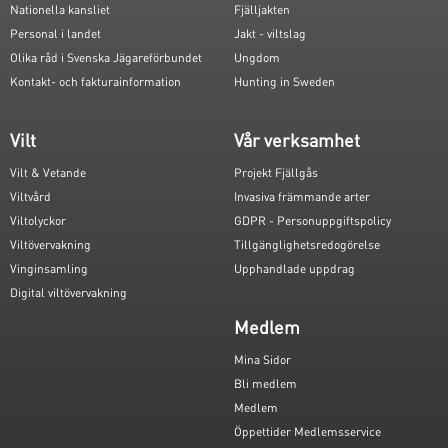
Nationella kansliet
Fjälljakten
Personal i landet
Jakt - viltslag
Olika råd i Svenska Jägareförbundet
Ungdom
Kontakt- och fakturainformation
Hunting in Sweden
Vilt
Vår verksamhet
Vilt & Vetande
Projekt Fjällgås
Viltvård
Invasiva främmande arter
Viltolyckor
GDPR - Personuppgiftspolicy
Viltövervakning
Tillgänglighetsredogörelse
Vinginsamling
Upphandlade uppdrag
Digital viltövervakning
Medlem
Mina Sidor
Bli medlem
Medlem
Öppettider Medlemsservice