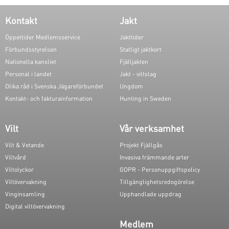
Kontakt
Jakt
Öppettider Medlemsservice
Jakttider
Förbundsstyrelsen
Statligt jaktkort
Nationella kansliet
Fjälljakten
Personal i landet
Jakt - viltslag
Olika råd i Svenska Jägareförbundet
Ungdom
Kontakt- och fakturainformation
Hunting in Sweden
Vilt
Vår verksamhet
Vilt & Vetande
Projekt Fjällgås
Viltvård
Invasiva främmande arter
Viltolyckor
GDPR - Personuppgiftspolicy
Viltövervakning
Tillgänglighetsredogörelse
Vinginsamling
Upphandlade uppdrag
Digital viltövervakning
Medlem