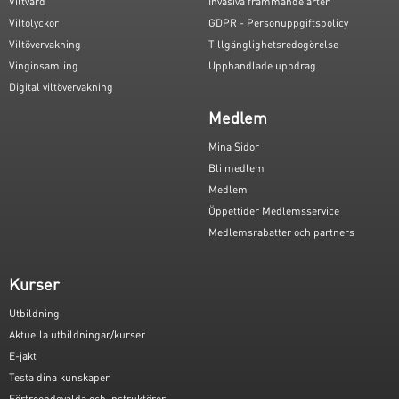
Viltvård
Invasiva främmande arter
Viltolyckor
GDPR - Personuppgiftspolicy
Viltövervakning
Tillgänglighetsredogörelse
Vinginsamling
Upphandlade uppdrag
Digital viltövervakning
Medlem
Mina Sidor
Bli medlem
Medlem
Öppettider Medlemsservice
Medlemsrabatter och partners
Kurser
Utbildning
Aktuella utbildningar/kurser
E-jakt
Testa dina kunskaper
Förtroendevalda och instruktörer