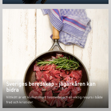
Sveriges beredskap - jägarkåren kan
bidra
Viltkött är ett klimatsmart livsmedel och en viktig resurs i både
fred och kristider.