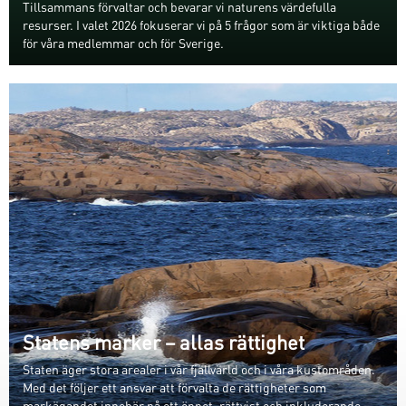
Tillsammans förvaltar och bevarar vi naturens värdefulla
resurser. I valet 2026 fokuserar vi på 5 frågor som är viktiga både
för våra medlemmar och för Sverige.
Statens marker – allas rättighet
Staten äger stora arealer i vår fjällvärld och i våra kustområden.
Med det följer ett ansvar att förvalta de rättigheter som
markägandet innebär på ett öppet, rättvist och inkluderande