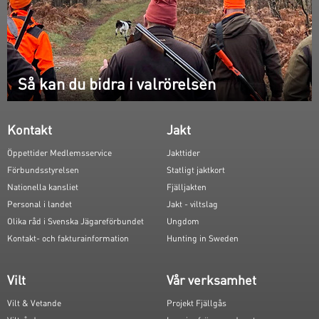
Så kan du bidra i valrörelsen
Kontakt
Jakt
Öppettider Medlemsservice
Jakttider
Förbundsstyrelsen
Statligt jaktkort
Nationella kansliet
Fjälljakten
Personal i landet
Jakt - viltslag
Olika råd i Svenska Jägareförbundet
Ungdom
Kontakt- och fakturainformation
Hunting in Sweden
Vilt
Vår verksamhet
Vilt & Vetande
Projekt Fjällgås