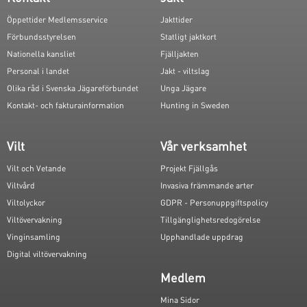
Öppettider Medlemsservice
Jakttider
Förbundsstyrelsen
Statligt jaktkort
Nationella kansliet
Fjälljakten
Personal i landet
Jakt - viltslag
Olika råd i Svenska Jägareförbundet
Unga Jägare
Kontakt- och fakturainformation
Hunting in Sweden
Vilt
Vår verksamhet
Vilt och Vetande
Projekt Fjällgås
Viltvård
Invasiva främmande arter
Viltolyckor
GDPR - Personuppgiftspolicy
Viltövervakning
Tillgänglighetsredogörelse
Vinginsamling
Upphandlade uppdrag
Digital viltövervakning
Medlem
Mina Sidor