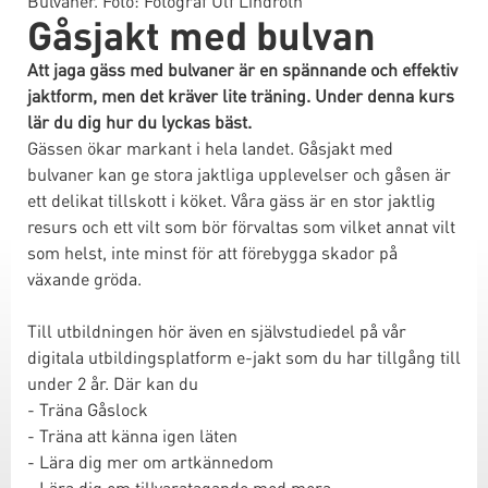
Bulvaner. Foto: Fotograf Ulf Lindroth
Gåsjakt med bulvan
Att jaga gäss med bulvaner är en spännande och effektiv
jaktform, men det kräver lite träning. Under denna kurs
lär du dig hur du lyckas bäst.
Gässen ökar markant i hela landet. Gåsjakt med
bulvaner kan ge stora jaktliga upplevelser och gåsen är
ett delikat tillskott i köket. Våra gäss är en stor jaktlig
resurs och ett vilt som bör förvaltas som vilket annat vilt
som helst, inte minst för att förebygga skador på
växande gröda.
Till utbildningen hör även en självstudiedel på vår
digitala utbildingsplatform e-jakt som du har tillgång till
under 2 år. Där kan du
- Träna Gåslock
- Träna att känna igen läten
- Lära dig mer om artkännedom
- Lära dig om tillvaratagande med mera