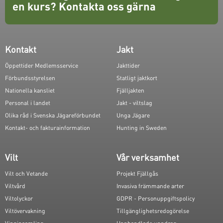
en kurs?
Kontakta oss gärna
Kontakt
Jakt
Öppettider Medlemsservice
Jakttider
Förbundsstyrelsen
Statligt jaktkort
Nationella kansliet
Fjälljakten
Personal i landet
Jakt - viltslag
Olika råd i Svenska Jägareförbundet
Unga Jägare
Kontakt- och fakturainformation
Hunting in Sweden
Vilt
Vår verksamhet
Vilt och Vetande
Projekt Fjällgås
Viltvård
Invasiva främmande arter
Viltolyckor
GDPR - Personuppgiftspolicy
Viltövervakning
Tillgänglighetsredogörelse