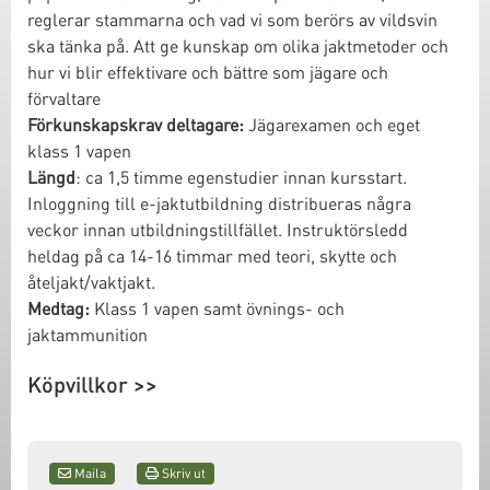
reglerar stammarna och vad vi som berörs av vildsvin
ska tänka på. Att ge kunskap om olika jaktmetoder och
hur vi blir effektivare och bättre som jägare och
förvaltare
Förkunskapskrav deltagare:
Jägarexamen och eget
klass 1 vapen
Längd
: ca 1,5 timme egenstudier innan kursstart.
Inloggning till e-jaktutbildning distribueras några
veckor innan utbildningstillfället. Instruktörsledd
heldag på ca 14-16 timmar med teori, skytte och
åteljakt/vaktjakt.
Medtag:
Klass 1 vapen samt övnings- och
jaktammunition
Köpvillkor >>
Maila
Skriv ut