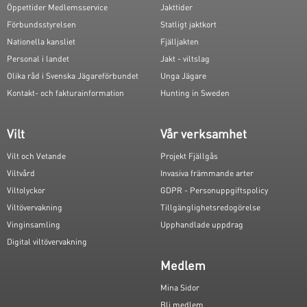
Öppettider Medlemsservice
Jakttider
Förbundsstyrelsen
Statligt jaktkort
Nationella kansliet
Fjälljakten
Personal i landet
Jakt - viltslag
Olika råd i Svenska Jägareförbundet
Unga Jägare
Kontakt- och fakturainformation
Hunting in Sweden
Vilt
Vår verksamhet
Vilt och Vetande
Projekt Fjällgås
Viltvård
Invasiva främmande arter
Viltolyckor
GDPR - Personuppgiftspolicy
Viltövervakning
Tillgänglighetsredogörelse
Vinginsamling
Upphandlade uppdrag
Digital viltövervakning
Medlem
Mina Sidor
Bli medlem