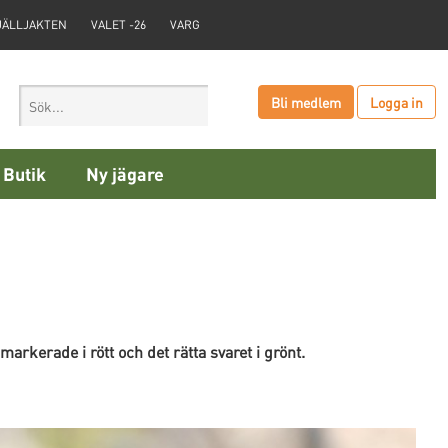
JÄLLJAKTEN
VALET -26
VARG
Bli medlem
Logga in
Butik
Ny jägare
markerade i rött och det rätta svaret i grönt.