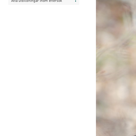
Åtta utbildningar inom eftersök