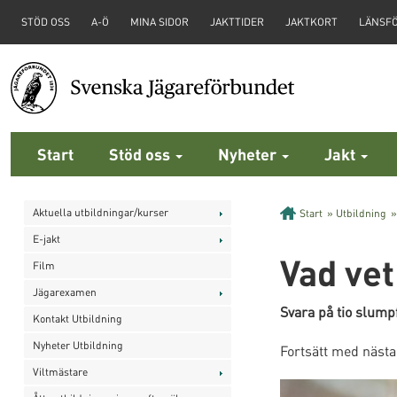
STÖD OSS
A-Ö
MINA SIDOR
JAKTTIDER
JAKTKORT
LÄNSF
Start
Stöd oss
Nyheter
Jakt
Aktuella utbildningar/kurser
Start
»
Utbildning
E-jakt
Vad ve
Film
Jägarexamen
Svara på tio slumpf
Kontakt Utbildning
Nyheter Utbildning
Fortsätt med nästa
Viltmästare