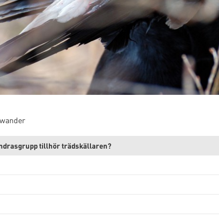
ewander
ndrasgrupp tillhör trädskällaren?