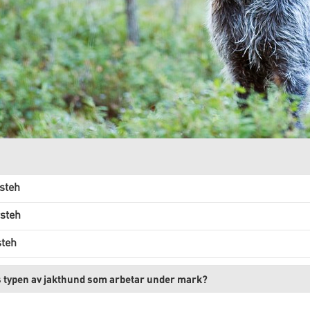
steh
rsteh
steh
s typen av jakthund som arbetar under mark?