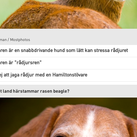
sman / Mostphotos
ren är en snabbdrivande hund som lätt kan stressa rådjuret
ren är "rådjursren"
ej att jaga rådjur med en Hamiltonstövare
ket land härstammar rasen beagle?