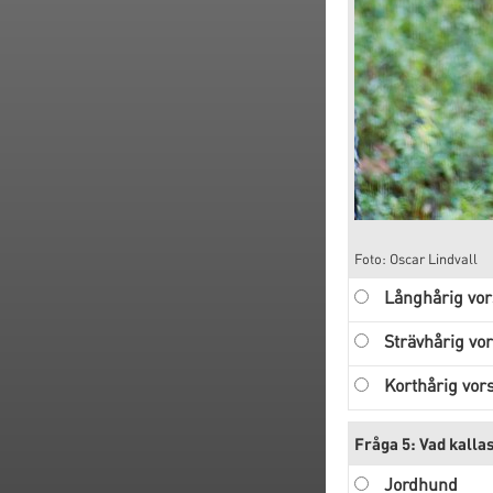
Foto: Oscar Lindvall
Långhårig vor
Strävhårig vo
Korthårig vor
Fråga 5: Vad kalla
Jordhund