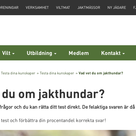
ÖRENINGAR
VERKSAMHET
VILTMAT
JAKTMÄSSOR
NY JÄGARE
F
Vilt
Utbildning
Medlem
Kontakt
»
Testa dina kunskaper
»
Testa dina kunskaper
»
Vad vet du om jakthundar?
t du om jakthundar?
rågor och du kan rätta ditt test direkt. De felaktiga svaren är då 
 test och förbättra din procentandel korrekta svar!