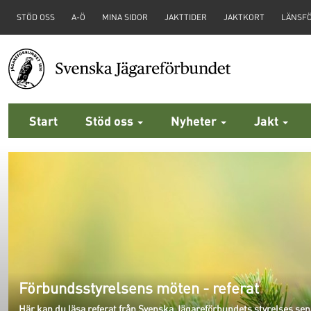
STÖD OSS
A-Ö
MINA SIDOR
JAKTTIDER
JAKTKORT
LÄNSF
Start
Stöd oss
Nyheter
Jakt
Förbundsstyrelsens möten - referat
Här kan du läsa referat från Svenska Jägareförbundets styrelses se