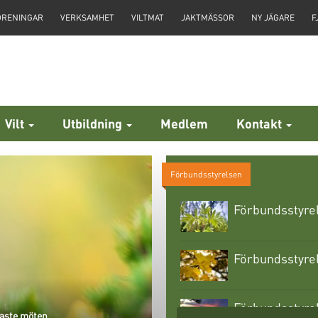
ÖRENINGAR
VERKSAMHET
VILTMAT
JAKTMÄSSOR
NY JÄGARE
F
Vilt
Utbildning
Medlem
Kontakt
Förbundsstyrelsen
Förbundsstyre
Förbundsstyre
Förbundsstyrel
naste möten.