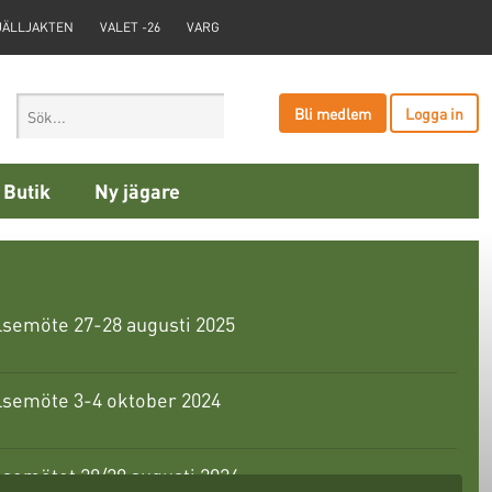
JÄLLJAKTEN
VALET -26
VARG
Bli medlem
Logga in
Butik
Ny jägare
lsemöte 27-28 augusti 2025
lsemöte 3-4 oktober 2024
semötet 28/29 augusti 2024