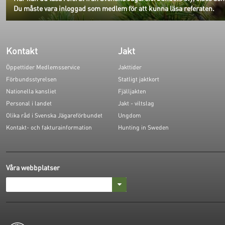
Du måste vara inloggad som medlem för att kunna läsa referaten.
Kontakt
Jakt
Öppettider Medlemsservice
Jakttider
Förbundsstyrelsen
Statligt jaktkort
Nationella kansliet
Fjälljakten
Personal i landet
Jakt - viltslag
Olika råd i Svenska Jägareförbundet
Ungdom
Kontakt- och fakturainformation
Hunting in Sweden
Våra webbplatser