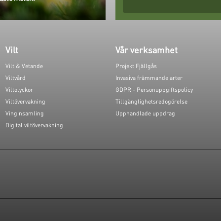
Vilt
Vår verksamhet
Vilt & Vetande
Projekt Fjällgås
Viltvård
Invasiva främmande arter
Viltolyckor
GDPR - Personuppgiftspolicy
Viltövervakning
Tillgänglighetsredogörelse
Vinginsamling
Upphandlade uppdrag
Digital viltövervakning