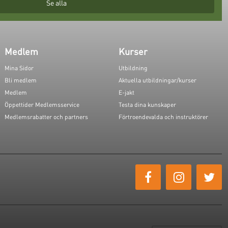
Se alla
Medlem
Kurser
Mina Sidor
Utbildning
Bli medlem
Aktuella utbildningar/kurser
Medlem
E-jakt
Öppettider Medlemsservice
Testa dina kunskaper
Medlemsrabatter och partners
Förtroendevalda och instruktörer