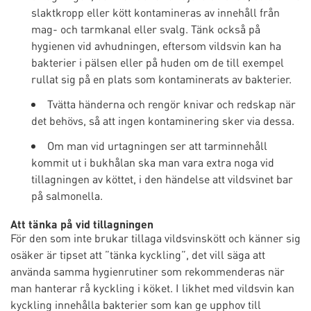
slaktkropp eller kött kontamineras av innehåll från
mag- och tarmkanal eller svalg. Tänk också på
hygienen vid avhudningen, eftersom vildsvin kan ha
bakterier i pälsen eller på huden om de till exempel
rullat sig på en plats som kontaminerats av bakterier.
Tvätta händerna och rengör knivar och redskap när
det behövs, så att ingen kontaminering sker via dessa.
Om man vid urtagningen ser att tarminnehåll
kommit ut i bukhålan ska man vara extra noga vid
tillagningen av köttet, i den händelse att vildsvinet bar
på salmonella.
Att tänka på vid tillagningen
För den som inte brukar tillaga vildsvinskött och känner sig
osäker är tipset att ”tänka kyckling”, det vill säga att
använda samma hygienrutiner som rekommenderas när
man hanterar rå kyckling i köket. I likhet med vildsvin kan
kyckling innehålla bakterier som kan ge upphov till