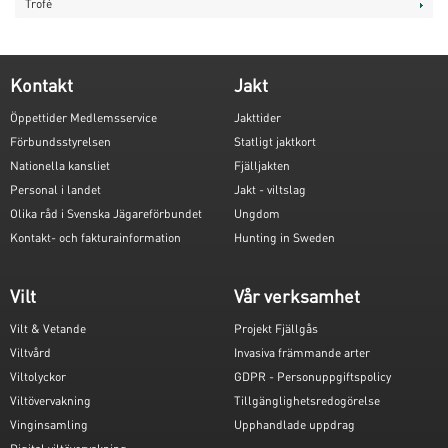
Trofé
Kontakt
Jakt
Öppettider Medlemsservice
Jakttider
Förbundsstyrelsen
Statligt jaktkort
Nationella kansliet
Fjälljakten
Personal i landet
Jakt - viltslag
Olika råd i Svenska Jägareförbundet
Ungdom
Kontakt- och fakturainformation
Hunting in Sweden
Vilt
Vår verksamhet
Vilt & Vetande
Projekt Fjällgås
Viltvård
Invasiva främmande arter
Viltolyckor
GDPR - Personuppgiftspolicy
Viltövervakning
Tillgänglighetsredogörelse
Vinginsamling
Upphandlade uppdrag