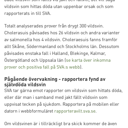
vildsvin som hittas döda utan uppenbar orsak och som
rapporterats in till SVA.
Totalt analyserades prover från drygt 300 vildsvin.
Cholerasuis påvisades hos 26 vildsvin och andra varianter
av salmonella hos 4 vildsvin. Choleraesuis fanns framför
allt Skåne, Södermanland och Stockholms län. Dessutom
påvisades enstaka fall i Halland, Blekinge, Kalmar,
Östergötland och Uppsala län (
se karta över inkomna
prover och positiva fall på SVA:s webb
).
Pågående övervakning - rapportera fynd av
självdöda vildsvin
SVA tar gärna emot rapporter om vildsvin som hittats döda,
eller där man i samband med jakt fällt vildsvin som
uppvisat tecken på sjukdom. Rapportera på mobilen eller
datorn i webbformuläret
rapporteravilt.sva.se
.
Om vildsvinen är i tillräckligt bra skick kommer de även