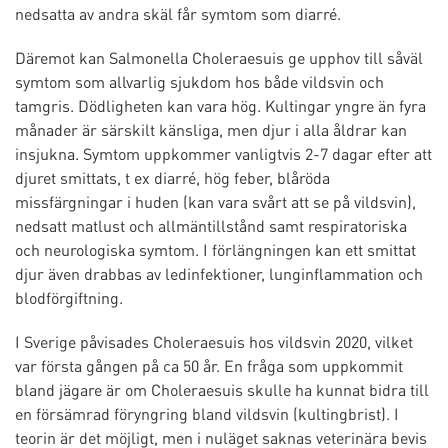
nedsatta av andra skäl får symtom som diarré.
Däremot kan Salmonella Choleraesuis ge upphov till såväl
symtom som allvarlig sjukdom hos både vildsvin och
tamgris. Dödligheten kan vara hög. Kultingar yngre än fyra
månader är särskilt känsliga, men djur i alla åldrar kan
insjukna. Symtom uppkommer vanligtvis 2-7 dagar efter att
djuret smittats, t ex diarré, hög feber, blåröda
missfärgningar i huden (kan vara svårt att se på vildsvin),
nedsatt matlust och allmäntillstånd samt respiratoriska
och neurologiska symtom. I förlängningen kan ett smittat
djur även drabbas av ledinfektioner, lunginflammation och
blodförgiftning.
I Sverige påvisades Choleraesuis hos vildsvin 2020, vilket
var första gången på ca 50 år. En fråga som uppkommit
bland jägare är om Choleraesuis skulle ha kunnat bidra till
en försämrad föryngring bland vildsvin (kultingbrist). I
teorin är det möjligt, men i nuläget saknas veterinära bevis