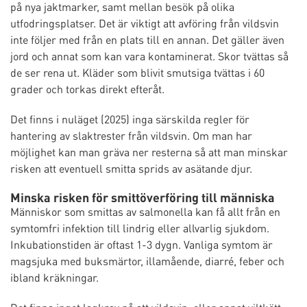
på nya jaktmarker, samt mellan besök på olika
utfodringsplatser. Det är viktigt att avföring från vildsvin
inte följer med från en plats till en annan. Det gäller även
jord och annat som kan vara kontaminerat. Skor tvättas så
de ser rena ut. Kläder som blivit smutsiga tvättas i 60
grader och torkas direkt efteråt.
Det finns i nuläget (2025) inga särskilda regler för
hantering av slaktrester från vildsvin. Om man har
möjlighet kan man gräva ner resterna så att man minskar
risken att eventuell smitta sprids av asätande djur.
Minska risken för smittöverföring till människa
Människor som smittas av salmonella kan få allt från en
symtomfri infektion till lindrig eller allvarlig sjukdom.
Inkubationstiden är oftast 1-3 dygn. Vanliga symtom är
magsjuka med buksmärtor, illamående, diarré, feber och
ibland kräkningar.