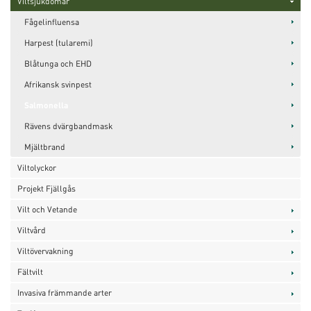
Viltsjukdomar
Fågelinfluensa
Harpest (tularemi)
Blåtunga och EHD
Afrikansk svinpest
Salmonella
Rävens dvärgbandmask
Mjältbrand
Viltolyckor
Projekt Fjällgås
Vilt och Vetande
Viltvård
Viltövervakning
Fältvilt
Invasiva främmande arter