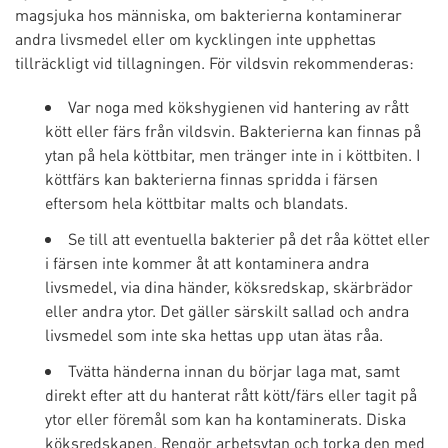
magsjuka hos människa, om bakterierna kontaminerar
andra livsmedel eller om kycklingen inte upphettas
tillräckligt vid tillagningen. För vildsvin rekommenderas:
Var noga med kökshygienen vid hantering av rått
kött eller färs från vildsvin. Bakterierna kan finnas på
ytan på hela köttbitar, men tränger inte in i köttbiten. I
köttfärs kan bakterierna finnas spridda i färsen
eftersom hela köttbitar malts och blandats.
Se till att eventuella bakterier på det råa köttet eller
i färsen inte kommer åt att kontaminera andra
livsmedel, via dina händer, köksredskap, skärbrädor
eller andra ytor. Det gäller särskilt sallad och andra
livsmedel som inte ska hettas upp utan ätas råa.
Tvätta händerna innan du börjar laga mat, samt
direkt efter att du hanterat rått kött/färs eller tagit på
ytor eller föremål som kan ha kontaminerats. Diska
köksredskapen. Rengör arbetsytan och torka den med