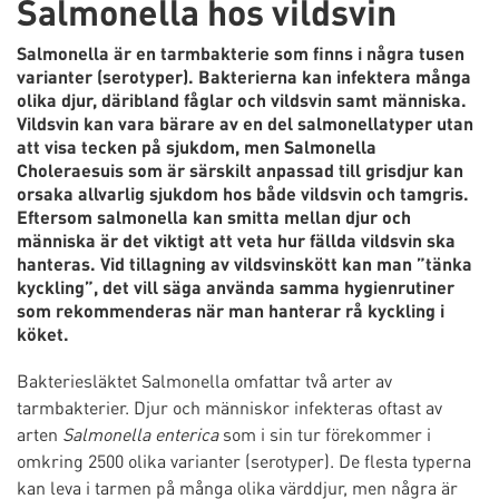
Salmonella hos vildsvin
Salmonella är en tarmbakterie som finns i några tusen
varianter (serotyper). Bakterierna kan infektera många
olika djur, däribland fåglar och vildsvin samt människa.
Vildsvin kan vara bärare av en del salmonellatyper utan
att visa tecken på sjukdom, men Salmonella
Choleraesuis som är särskilt anpassad till grisdjur kan
orsaka allvarlig sjukdom hos både vildsvin och tamgris.
Eftersom salmonella kan smitta mellan djur och
människa är det viktigt att veta hur fällda vildsvin ska
hanteras. Vid tillagning av vildsvinskött kan man ”tänka
kyckling”, det vill säga använda samma hygienrutiner
som rekommenderas när man hanterar rå kyckling i
köket.
Bakteriesläktet Salmonella omfattar två arter av
tarmbakterier. Djur och människor infekteras oftast av
arten
Salmonella enterica
som i sin tur förekommer i
omkring 2500 olika varianter (serotyper). De flesta typerna
kan leva i tarmen på många olika värddjur, men några är