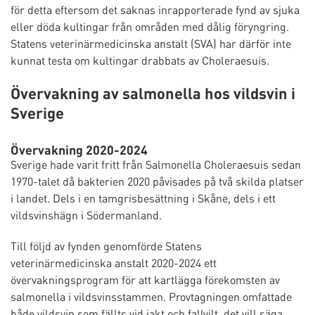
för detta eftersom det saknas inrapporterade fynd av sjuka
eller döda kultingar från områden med dålig föryngring.
Statens veterinärmedicinska anstalt (SVA) har därför inte
kunnat testa om kultingar drabbats av Choleraesuis.
Övervakning av salmonella hos vildsvin i
Sverige
Övervakning 2020-2024
Sverige hade varit fritt från Salmonella Choleraesuis sedan
1970-talet då bakterien 2020 påvisades på två skilda platser
i landet. Dels i en tamgrisbesättning i Skåne, dels i ett
vildsvinshägn i Södermanland.
Till följd av fynden genomförde Statens
veterinärmedicinska anstalt 2020-2024 ett
övervakningsprogram för att kartlägga förekomsten av
salmonella i vildsvinsstammen. Provtagningen omfattade
både vildsvin som fällts vid jakt och fallvilt, det vill säga