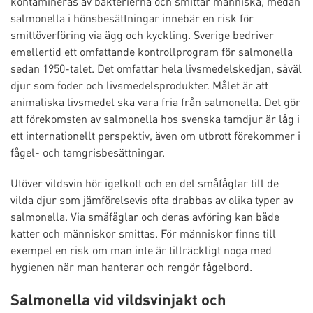
kontamineras av bakterierna och smittar människa, medan
salmonella i hönsbesättningar innebär en risk för
smittöverföring via ägg och kyckling. Sverige bedriver
emellertid ett omfattande kontrollprogram för salmonella
sedan 1950-talet. Det omfattar hela livsmedelskedjan, såväl
djur som foder och livsmedelsprodukter. Målet är att
animaliska livsmedel ska vara fria från salmonella. Det gör
att förekomsten av salmonella hos svenska tamdjur är låg i
ett internationellt perspektiv, även om utbrott förekommer i
fågel- och tamgrisbesättningar.
Utöver vildsvin hör igelkott och en del småfåglar till de
vilda djur som jämförelsevis ofta drabbas av olika typer av
salmonella. Via småfåglar och deras avföring kan både
katter och människor smittas. För människor finns till
exempel en risk om man inte är tillräckligt noga med
hygienen när man hanterar och rengör fågelbord.
Salmonella vid vildsvinjakt och