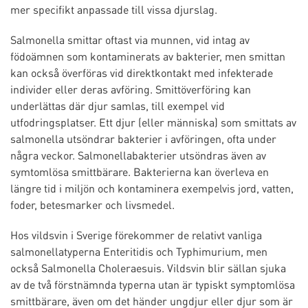
mer specifikt anpassade till vissa djurslag.
Salmonella smittar oftast via munnen, vid intag av
födoämnen som kontaminerats av bakterier, men smittan
kan också överföras vid direktkontakt med infekterade
individer eller deras avföring. Smittöverföring kan
underlättas där djur samlas, till exempel vid
utfodringsplatser. Ett djur (eller människa) som smittats av
salmonella utsöndrar bakterier i avföringen, ofta under
några veckor. Salmonellabakterier utsöndras även av
symtomlösa smittbärare. Bakterierna kan överleva en
längre tid i miljön och kontaminera exempelvis jord, vatten,
foder, betesmarker och livsmedel.
Hos vildsvin i Sverige förekommer de relativt vanliga
salmonellatyperna Enteritidis och Typhimurium, men
också Salmonella Choleraesuis. Vildsvin blir sällan sjuka
av de två förstnämnda typerna utan är typiskt symptomlösa
smittbärare, även om det händer ungdjur eller djur som är