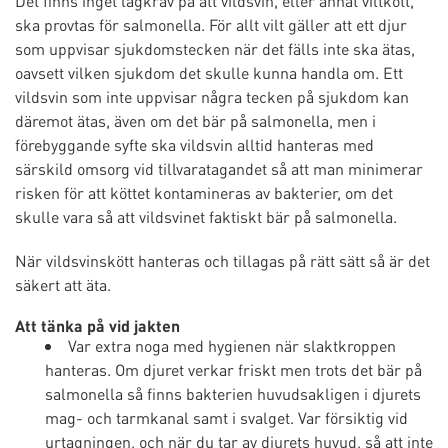
Det finns inget lagkrav på att vildsvin, eller annat viltkött,
ska provtas för salmonella. För allt vilt gäller att ett djur
som uppvisar sjukdomstecken när det fälls inte ska ätas,
oavsett vilken sjukdom det skulle kunna handla om. Ett
vildsvin som inte uppvisar några tecken på sjukdom kan
däremot ätas, även om det bär på salmonella, men i
förebyggande syfte ska vildsvin alltid hanteras med
särskild omsorg vid tillvaratagandet så att man minimerar
risken för att köttet kontamineras av bakterier, om det
skulle vara så att vildsvinet faktiskt bär på salmonella.
När vildsvinskött hanteras och tillagas på rätt sätt så är det
säkert att äta.
Att tänka på vid jakten
Var extra noga med hygienen när slaktkroppen
hanteras. Om djuret verkar friskt men trots det bär på
salmonella så finns bakterien huvudsakligen i djurets
mag- och tarmkanal samt i svalget. Var försiktig vid
urtagningen, och när du tar av djurets huvud, så att inte