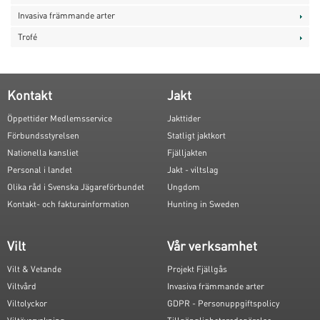
Invasiva främmande arter
Trofé
Kontakt
Jakt
Öppettider Medlemsservice
Jakttider
Förbundsstyrelsen
Statligt jaktkort
Nationella kansliet
Fjälljakten
Personal i landet
Jakt - viltslag
Olika råd i Svenska Jägareförbundet
Ungdom
Kontakt- och fakturainformation
Hunting in Sweden
Vilt
Vår verksamhet
Vilt & Vetande
Projekt Fjällgås
Viltvård
Invasiva främmande arter
Viltolyckor
GDPR - Personuppgiftspolicy