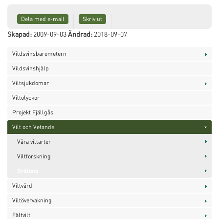
Dela med e-mail
Skriv ut
Skapad:
2009-09-03
Ändrad:
2018-09-07
Vildsvinsbarometern
Vildsvinshjälp
Viltsjukdomar
Viltolyckor
Projekt Fjällgås
Vilt och Vetande
Våra viltarter
Viltforskning
Ordlista
Viltvård
Viltövervakning
Fältvilt