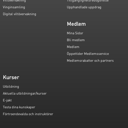
Viltövervakning
Tillgänglighetsredogörelse
Vinginsamling
Upphandlade uppdrag
Digital viltövervakning
Medlem
Mina Sidor
Bli medlem
Medlem
Öppettider Medlemsservice
Medlemsrabatter och partners
Kurser
Utbildning
Aktuella utbildningar/kurser
E-jakt
Testa dina kunskaper
Förtroendevalda och instruktörer