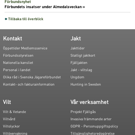
Förbundsnyhet
Förbundets insatser under Almedalsveckan »
Tillbaka till överblick
Kontakt
Jakt
Öppettider Medlemsservice
Jakttider
Förbundsstyrelsen
Statligt jaktkort
Nationella kansliet
Fjälljakten
Personal i landet
Jakt - viltslag
Olika råd i Svenska Jägareförbundet
Ungdom
Kontakt- och fakturainformation
Hunting in Sweden
Vilt
Vår verksamhet
Vilt & Vetande
Projekt Fjällgås
Viltvård
Invasiva främmande arter
Viltolyckor
GDPR - Personuppgiftspolicy
Viltövervakning
Tillgänglighetsredogörelse