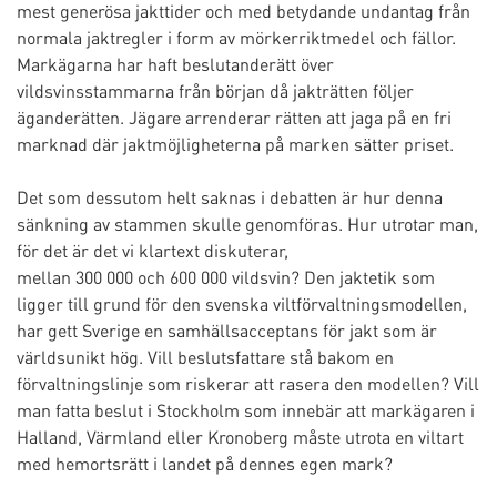
mest generösa jakttider och med betydande undantag från
normala jaktregler i form av mörkerriktmedel och fällor.
Markägarna har haft beslutanderätt över
vildsvinsstammarna från början då jakträtten följer
äganderätten. Jägare arrenderar rätten att jaga på en fri
marknad där jaktmöjligheterna på marken sätter priset.
Det som dessutom helt saknas i debatten är hur denna
sänkning av stammen skulle genomföras. Hur utrotar man,
för det är det vi klartext diskuterar,
mellan 300 000 och 600 000 vildsvin? Den jaktetik som
ligger till grund för den svenska viltförvaltningsmodellen,
har gett Sverige en samhällsacceptans för jakt som är
världsunikt hög. Vill beslutsfattare stå bakom en
förvaltningslinje som riskerar att rasera den modellen? Vill
man fatta beslut i Stockholm som innebär att markägaren i
Halland, Värmland eller Kronoberg måste utrota en viltart
med hemortsrätt i landet på dennes egen mark?