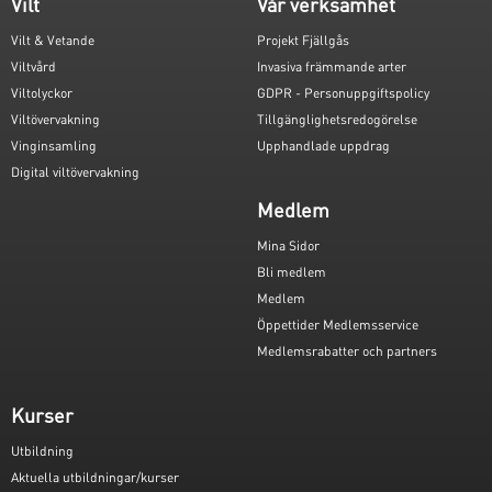
Vilt
Vår verksamhet
Vilt & Vetande
Projekt Fjällgås
Viltvård
Invasiva främmande arter
Viltolyckor
GDPR - Personuppgiftspolicy
Viltövervakning
Tillgänglighetsredogörelse
Vinginsamling
Upphandlade uppdrag
Digital viltövervakning
Medlem
Mina Sidor
Bli medlem
Medlem
Öppettider Medlemsservice
Medlemsrabatter och partners
Kurser
Utbildning
Aktuella utbildningar/kurser