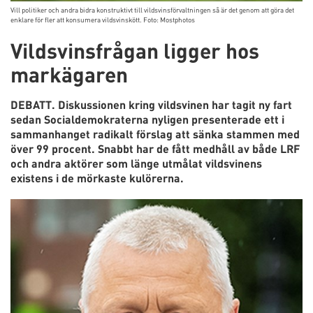
Vill politiker och andra bidra konstruktivt till vildsvinsförvaltningen så är det genom att göra det
enklare för fler att konsumera vildsvinskött. Foto: Mostphotos
Vildsvinsfrågan ligger hos
markägaren
DEBATT. Diskussionen kring vildsvinen har tagit ny fart
sedan Socialdemokraterna nyligen presenterade ett i
sammanhanget radikalt förslag att sänka stammen med
över 99 procent. Snabbt har de fått medhåll av både LRF
och andra aktörer som länge utmålat vildsvinens
existens i de mörkaste kulörerna.