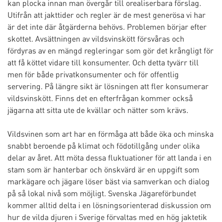
kan plocka innan man övergår till orealiserbara förslag.
Utifrån att jakttider och regler är de mest generösa vi har
är det inte där åtgärderna behövs. Problemen börjar efter
skottet. Avsättningen av vildsvinskött försvåras och
fördyras av en mängd regleringar som gör det krångligt för
att få köttet vidare till konsumenter. Och detta tyvärr till
men för både privatkonsumenter och för offentlig
servering. På längre sikt är lösningen att fler konsumerar
vildsvinskött. Finns det en efterfrågan kommer också
jägarna att sitta ute de kvällar och nätter som krävs.
Vildsvinen som art har en förmåga att både öka och minska
snabbt beroende på klimat och födotillgång under olika
delar av året. Att möta dessa fluktuationer för att landa i en
stam som är hanterbar och önskvärd är en uppgift som
markägare och jägare löser bäst via samverkan och dialog
på så lokal nivå som möjligt. Svenska Jägareförbundet
kommer alltid delta i en lösningsorienterad diskussion om
hur de vilda djuren i Sverige förvaltas med en hög jaktetik