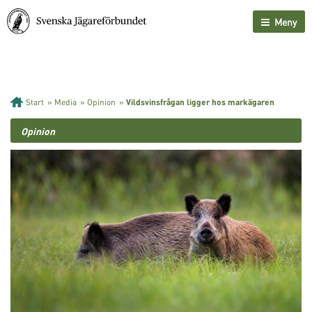
Meny
Start
»
Media
»
Opinion
»
Vildsvinsfrågan ligger hos markägaren
Opinion