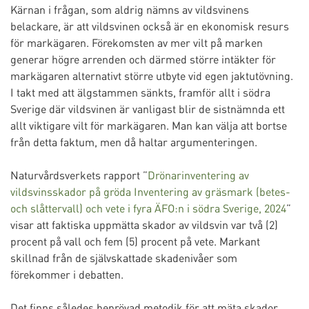
Kärnan i frågan, som aldrig nämns av vildsvinens
belackare, är att vildsvinen också är en ekonomisk resurs
för markägaren. Förekomsten av mer vilt på marken
generar högre arrenden och därmed större intäkter för
markägaren alternativt större utbyte vid egen jaktutövning.
I takt med att älgstammen sänkts, framför allt i södra
Sverige där vildsvinen är vanligast blir de sistnämnda ett
allt viktigare vilt för markägaren. Man kan välja att bortse
från detta faktum, men då haltar argumenteringen.
Naturvårdsverkets rapport ”
Drönarinventering av
vildsvinsskador på gröda Inventering av gräsmark (betes-
och slåttervall) och vete i fyra ÄFO:n i södra Sverige, 2024
”
visar att faktiska uppmätta skador av vildsvin var två (2)
procent på vall och fem (5) procent på vete. Markant
skillnad från de självskattade skadenivåer som
förekommer i debatten.
Det finns således beprövad metodik för att mäta skador