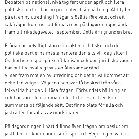
Debatten på nationell nivå tog fart under april och flera
politiska partier har nu presenterat sin hållning. Allt tyder
på att en ny utredning i frågan sjösätts före valet och att
sakfrågan kommer att finnas med på dagordningen ända
fram till riksdagsvalet i september. Detta är i grunden bra.
Frågan är betydligt större än jakten och fisket och de
politiska partierna måsta hantera den sits vi i dag sitter i.
Osäkerheten spär på konfliktnivån och den juridiska vägen
har hittills visat sig vara en återvändsgränd.
Vi ser fram mot en ny utredning och det är välkommet att
debatten vidgas. Väljarna behöver få besked från våra
folkvalda hur de vill lösa frågan. Förbundets hållning är
och har varit densamma under hela resan. Den kan
summeras på följande sätt: Det finns plats för alla och
jakträtten förvaltas av markägaren.
På dagordningen i närtid finns även frågan om beslut om
jakttider för kommande sexårsperiod. Regeringen väntas