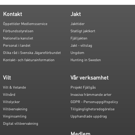
Kontakt
Jakt
Öppettider Medlemsservice
Jakttider
Förbundsstyrelsen
Statligt jaktkort
Nationella kansliet
Fjälljakten
Personal i landet
Jakt - viltslag
Olika råd i Svenska Jägareförbundet
Ungdom
Kontakt- och fakturainformation
Hunting in Sweden
Vilt
Vår verksamhet
Vilt & Vetande
Projekt Fjällgås
Viltvård
Invasiva främmande arter
Viltolyckor
GDPR - Personuppgiftspolicy
Viltövervakning
Tillgänglighetsredogörelse
Vinginsamling
Upphandlade uppdrag
Digital viltövervakning
Medlem