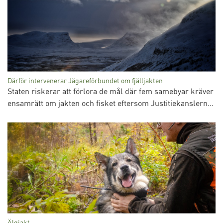
Därför intervenerar Jägareförbundet om fjälljakten
Staten riskerar att förlora de mål där fem samebyar kräver
ensamrätt om jakten och fisket eftersom Justitiekanslern...
Älgjakt