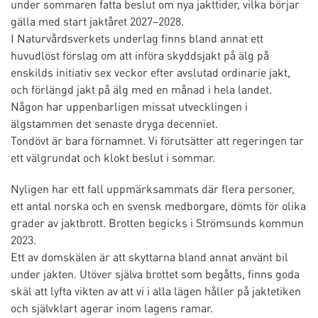
under sommaren fatta beslut om nya jakttider, vilka börjar
gälla med start jaktåret 2027–2028.
I Naturvårdsverkets underlag finns bland annat ett
huvudlöst förslag om att införa skyddsjakt på älg på
enskilds initiativ sex veckor efter avslutad ordinarie jakt,
och förlängd jakt på älg med en månad i hela landet.
Någon har uppenbarligen missat utvecklingen i
älgstammen det senaste dryga decenniet.
Tondövt är bara förnamnet. Vi förutsätter att regeringen tar
ett välgrundat och klokt beslut i sommar.
Nyligen har ett fall uppmärksammats där flera personer,
ett antal norska och en svensk medborgare, dömts för olika
grader av jaktbrott. Brotten begicks i Strömsunds kommun
2023.
Ett av domskälen är att skyttarna bland annat använt bil
under jakten. Utöver själva brottet som begåtts, finns goda
skäl att lyfta vikten av att vi i alla lägen håller på jaktetiken
och självklart agerar inom lagens ramar.