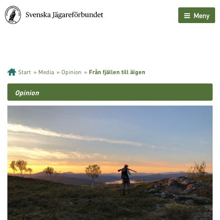
Meny
Start
»
Media
»
Opinion
»
Från fjällen till älgen
Opinion