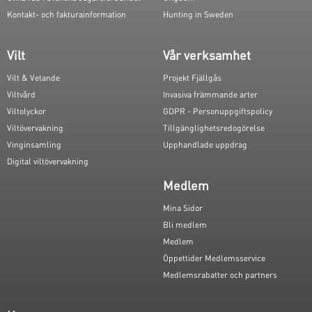
Kontakt- och fakturainformation
Hunting in Sweden
Vilt
Vår verksamhet
Vilt & Vetande
Projekt Fjällgås
Viltvård
Invasiva främmande arter
Viltolyckor
GDPR - Personuppgiftspolicy
Viltövervakning
Tillgänglighetsredogörelse
Vinginsamling
Upphandlade uppdrag
Digital viltövervakning
Medlem
Mina Sidor
Bli medlem
Medlem
Öppettider Medlemsservice
Medlemsrabatter och partners