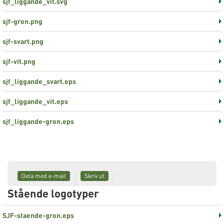
sjf_liggande_vit.svg
sjf-gron.png
sjf-svart.png
sjf-vit.png
sjf_liggande_svart.eps
sjf_liggande_vit.eps
sjf_liggande-gron.eps
Dela med e-mail
Skriv ut
Stående logotyper
SJF-staende-gron.eps