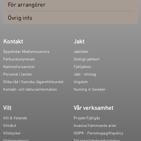
För arrangörer
Övrig info
Kontakt
Jakt
Öppettider Medlemsservice
Jakttider
Förbundsstyrelsen
Statligt jaktkort
Nationella kansliet
Fjälljakten
Personal i landet
Jakt - viltslag
Olika råd i Svenska Jägareförbundet
Ungdom
Kontakt- och fakturainformation
Hunting in Sweden
Vilt
Vår verksamhet
Vilt & Vetande
Projekt Fjällgås
Viltvård
Invasiva främmande arter
Viltolyckor
GDPR - Personuppgiftspolicy
Viltövervakning
Tillgänglighetsredogörelse