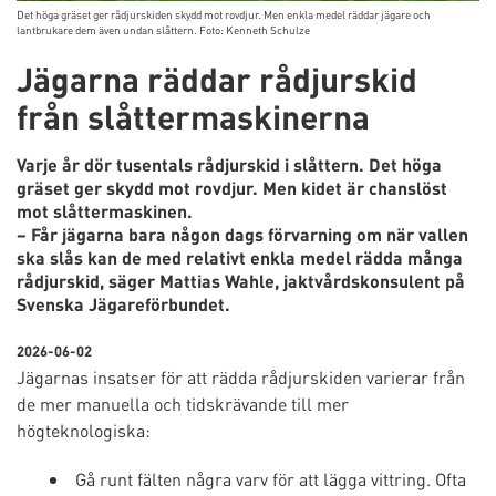
Det höga gräset ger rådjurskiden skydd mot rovdjur. Men enkla medel räddar jägare och
lantbrukare dem även undan slåttern. Foto: Kenneth Schulze
Jägarna räddar rådjurskid
från slåttermaskinerna
Varje år dör tusentals rådjurskid i slåttern. Det höga
gräset ger skydd mot rovdjur. Men kidet är chanslöst
mot slåttermaskinen.
– Får jägarna bara någon dags förvarning om när vallen
ska slås kan de med relativt enkla medel rädda många
rådjurskid, säger Mattias Wahle, jaktvårdskonsulent på
Svenska Jägareförbundet.
2026-06-02
Jägarnas insatser för att rädda rådjurskiden varierar från
de mer manuella och tidskrävande till mer
högteknologiska:
Gå runt fälten några varv för att lägga vittring. Ofta