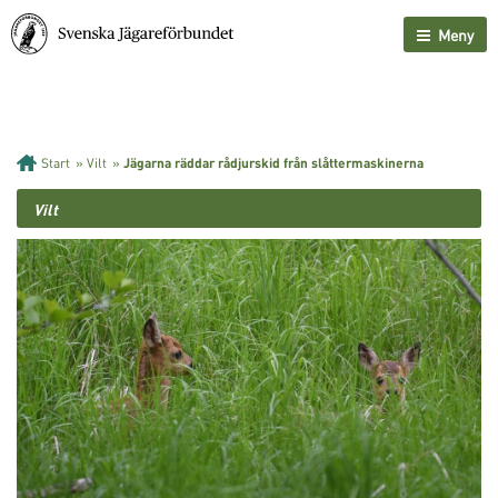
Meny
Start
»
Vilt
»
Jägarna räddar rådjurskid från slåttermaskinerna
Vilt