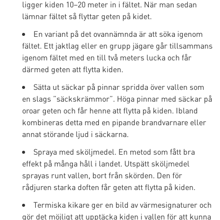
ligger kiden 10–20 meter in i fältet. När man sedan
lämnar fältet så flyttar geten på kidet.
En variant på det ovannämnda är att söka igenom
fältet. Ett jaktlag eller en grupp jägare går tillsammans
igenom fältet med en till två meters lucka och får
därmed geten att flytta kiden.
Sätta ut säckar på pinnar spridda över vallen som
en slags ”säckskrämmor”. Höga pinnar med säckar på
oroar geten och får henne att flytta på kiden. Ibland
kombineras detta med en pipande brandvarnare eller
annat störande ljud i säckarna.
Spraya med sköljmedel. En metod som fått bra
effekt på många håll i landet. Utspätt sköljmedel
sprayas runt vallen, bort från skörden. Den för
rådjuren starka doften får geten att flytta på kiden.
Termiska kikare ger en bild av värmesignaturer och
gör det möjligt att upptäcka kiden i vallen för att kunna