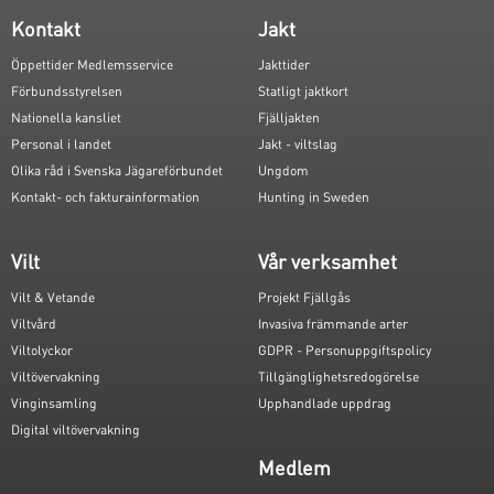
Kontakt
Jakt
Öppettider Medlemsservice
Jakttider
Förbundsstyrelsen
Statligt jaktkort
Nationella kansliet
Fjälljakten
Personal i landet
Jakt - viltslag
Olika råd i Svenska Jägareförbundet
Ungdom
Kontakt- och fakturainformation
Hunting in Sweden
Vilt
Vår verksamhet
Vilt & Vetande
Projekt Fjällgås
Viltvård
Invasiva främmande arter
Viltolyckor
GDPR - Personuppgiftspolicy
Viltövervakning
Tillgänglighetsredogörelse
Vinginsamling
Upphandlade uppdrag
Digital viltövervakning
Medlem