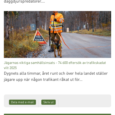
däggdjurspredatorer....
Jägarnas viktiga samhällsinsats - 74 600 eftersök av trafikskadat
vilt 2025
Dygnets alla timmar, året runt och över hela landet ställer
jägare upp när någon trafikant råkat ut för...
Dela med e-mail
Skriv ut