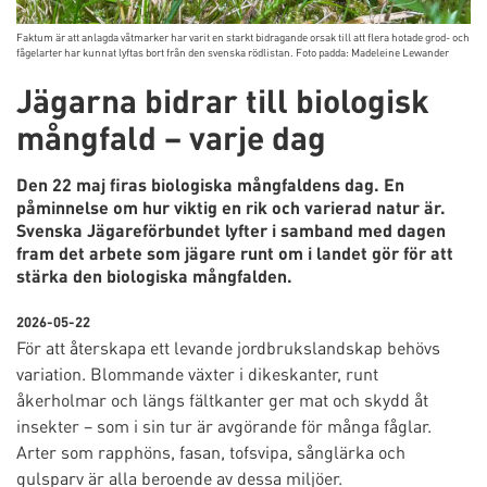
Faktum är att anlagda våtmarker har varit en starkt bidragande orsak till att flera hotade grod- och
fågelarter har kunnat lyftas bort från den svenska rödlistan. Foto padda: Madeleine Lewander
Jägarna bidrar till biologisk
mångfald – varje dag
Den 22 maj firas biologiska mångfaldens dag. En
påminnelse om hur viktig en rik och varierad natur är.
Svenska Jägareförbundet lyfter i samband med dagen
fram det arbete som jägare runt om i landet gör för att
stärka den biologiska mångfalden.
2026-05-22
För att återskapa ett levande jordbrukslandskap behövs
variation. Blommande växter i dikeskanter, runt
åkerholmar och längs fältkanter ger mat och skydd åt
insekter – som i sin tur är avgörande för många fåglar.
Arter som rapphöns, fasan, tofsvipa, sånglärka och
gulsparv är alla beroende av dessa miljöer.