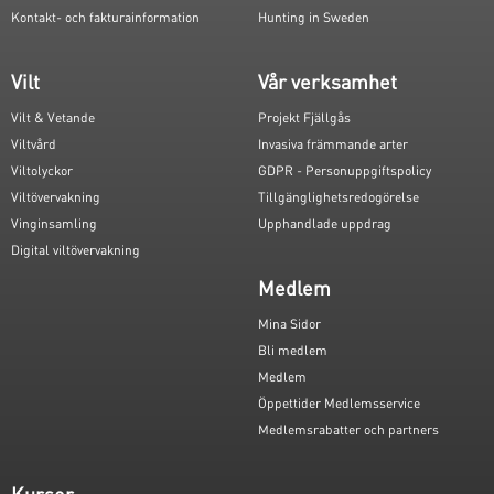
Kontakt- och fakturainformation
Hunting in Sweden
Vilt
Vår verksamhet
Vilt & Vetande
Projekt Fjällgås
Viltvård
Invasiva främmande arter
Viltolyckor
GDPR - Personuppgiftspolicy
Viltövervakning
Tillgänglighetsredogörelse
Vinginsamling
Upphandlade uppdrag
Digital viltövervakning
Medlem
Mina Sidor
Bli medlem
Medlem
Öppettider Medlemsservice
Medlemsrabatter och partners
Kurser