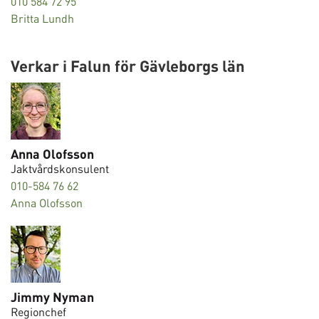
010 584 72 95
Britta Lundh
Verkar i Falun för Gävleborgs län
Anna Olofsson
Jaktvårdskonsulent
010-584 76 62
Anna Olofsson
Jimmy Nyman
Regionchef