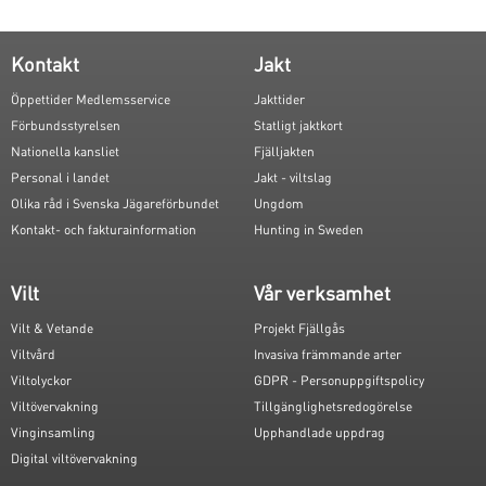
Kontakt
Jakt
Öppettider Medlemsservice
Jakttider
Förbundsstyrelsen
Statligt jaktkort
Nationella kansliet
Fjälljakten
Personal i landet
Jakt - viltslag
Olika råd i Svenska Jägareförbundet
Ungdom
Kontakt- och fakturainformation
Hunting in Sweden
Vilt
Vår verksamhet
Vilt & Vetande
Projekt Fjällgås
Viltvård
Invasiva främmande arter
Viltolyckor
GDPR - Personuppgiftspolicy
Viltövervakning
Tillgänglighetsredogörelse
Vinginsamling
Upphandlade uppdrag
Digital viltövervakning